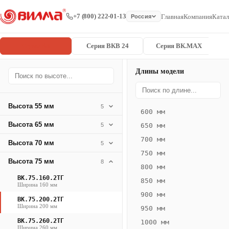
+7 (800) 222-01-13
Главная
Компания
Катал
Россия
Серия ВК
Серия ВКВ 24
Серия ВК.MAX
Длины модели
Серия
Главная
/
/
ВК.75.200.2
ВК
Высота 55 мм
5
600 мм
Конвектор
Высота 65 мм
5
650 мм
ВК.75.200.2ТГ
700 мм
Высота 70 мм
— 2750 мм
5
750 мм
Высота 75 мм
8
ВК
800 мм
·
ВК.75.160.2ТГ
850 мм
Ширина 160 мм
естественная
900 мм
ВК.75.200.2ТГ
конвекция
Ширина 200 мм
950 мм
·
ВК.75.260.2ТГ
1000 мм
Теплоотдача
Ширина 260 мм