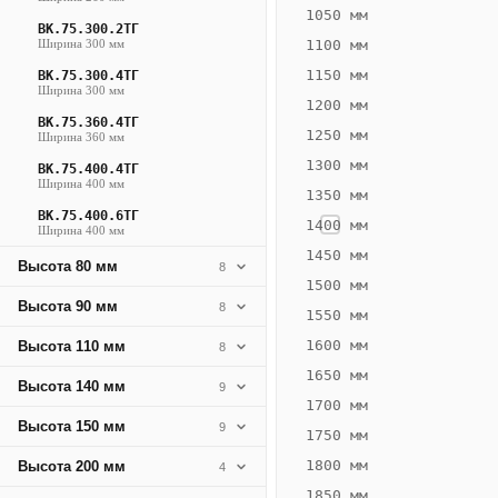
685
1050 мм
ВК.75.300.2ТГ
Вт
Ширина 300 мм
1100 мм
·
1150 мм
ВК.75.300.4ТГ
Вес
Ширина 300 мм
1200 мм
19.78
ВК.75.360.4ТГ
1250 мм
Ширина 360 мм
кг
1300 мм
ВК.75.400.4ТГ
Ширина 400 мм
1350 мм
Добавить
решётку к
ВК.75.400.6ТГ
1400 мм
Ширина 400 мм
цене
конвектора
1450 мм
Высота 80 мм
8
1500 мм
Высота 90 мм
8
1550 мм
Оцинковка
Не
27 996
32
1600 мм
Высота 110 мм
8
₽
₽
1650 мм
Высота 140 мм
9
без решётки
без
1700 мм
Высота 150 мм
▾
▾
9
1750 мм
1800 мм
Высота 200 мм
4
1850 мм