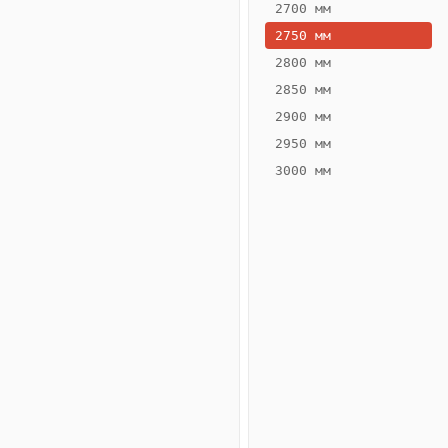
2700 мм
2750 мм
2800 мм
2850 мм
ВЫСОТА,
ШИРИНА,
ММ
ММ
2900 мм
75
200
2950 мм
3000 мм
Схема
конвектора
ВК.75.200.2ТГ