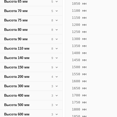
307
Высота 65 мм
5
1050 мм
Вт
1100 мм
Высота 70 мм
5
·
1150 мм
2
Высота 75 мм
8
1200 мм
трубные,
Высота 80 мм
8
горизонтальные
1250 мм
1300 мм
Высота 90 мм
8
1350 мм
Высота 110 мм
8
1400 мм
Высота 140 мм
9
1450 мм
1500 мм
Высота 150 мм
9
1550 мм
Высота 200 мм
4
1600 мм
Конвектор
Высота 300 мм
ВК.55.160.2Т
3
1650 мм
Теплообменник 2
1700 мм
Высота 400 мм
3
трубный,
горизонтальные
1750 мм
Высота 500 мм
3
1800 мм
Высота 600 мм
3
1850 мм