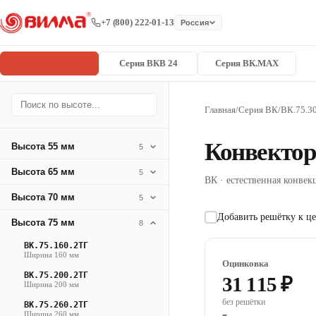
+7 (800) 222-01-13
Россия
Серия ВК
Серия ВКВ 24
Серия ВК.MAX
Главная
/
Серия ВК
/
ВК.75.3
Конвектор
Высота 55 мм
5
Высота 65 мм
5
ВК · естественная конвекц
Высота 70 мм
5
Добавить решётку к це
Высота 75 мм
8
ВК.75.160.2ТГ
Ширина 160 мм
Оцинковка
ВК.75.200.2ТГ
31 115 ₽
Ширина 200 мм
без решётки
ВК.75.260.2ТГ
Ширина 260 мм