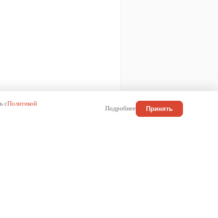
ь с
Политикой
Подробнее
Принять
КОНТАКТЫ
Россия
+7 (800) 222-01-13
info@wilma.ru