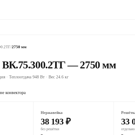
00.2ТГ
/
2750 мм
 ВК.75.300.2ТГ — 2750 мм
ия · Теплоотдача 948 Вт · Вес 24.6 кг
не конвектора
Нержавейка
Решётк
38 193 ₽
33 
без решётки
отдельно