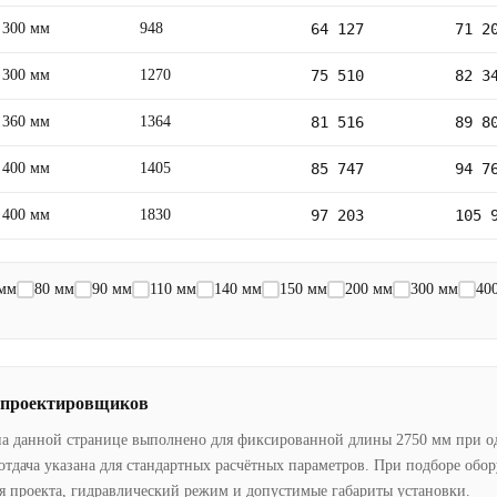
300 мм
948
64 127
71 2
300 мм
1270
75 510
82 3
360 мм
1364
81 516
89 8
400 мм
1405
85 747
94 7
400 мм
1830
97 203
105 
 мм
80 мм
90 мм
110 мм
140 мм
150 мм
200 мм
300 мм
40
 проектировщиков
на данной странице выполнено для фиксированной длины 2750 мм при о
отдача указана для стандартных расчётных параметров. При подборе обо
я проекта, гидравлический режим и допустимые габариты установки.