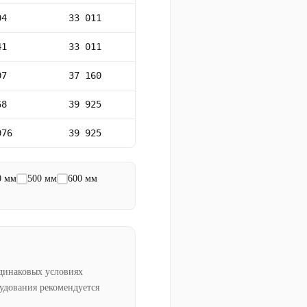
04
33 011
41
33 011
07
37 160
68
39 925
976
39 925
0 мм
500 мм
600 мм
динаковых условиях
рудования рекомендуется