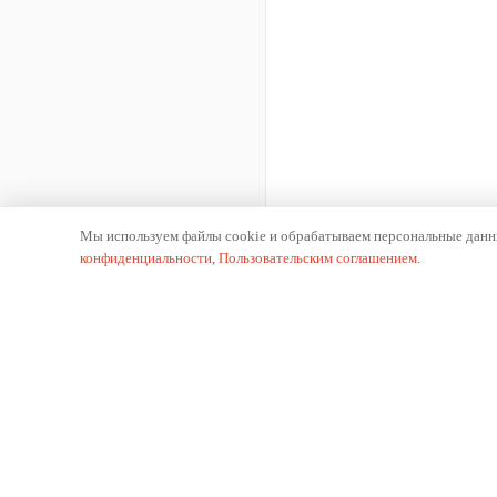
Мы используем файлы cookie и обрабатываем персональные данны
конфиденциальности
,
Пользовательским соглашением
.
К
О 
Производитель отопительного оборудования.
Ис
Российское производство с 2002 года.
Пр