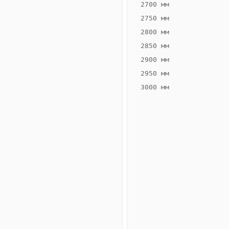
2700 мм
2750 мм
2800 мм
2850 мм
ВЫСОТА,
ШИРИНА,
ММ
ММ
2900 мм
75
200
2950 мм
3000 мм
Схема
конвектора
ВК.75.200.2ТГ