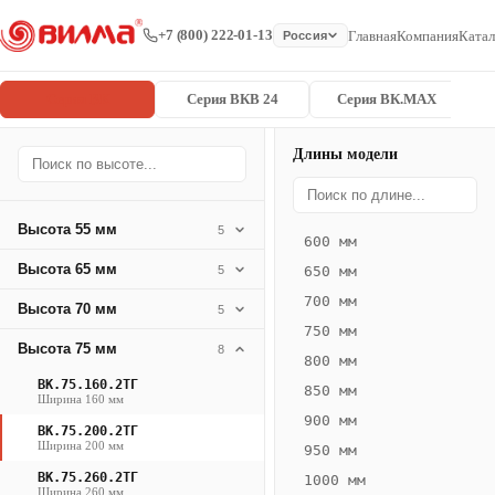
+7 (800) 222-01-13
Главная
Компания
Катал
Россия
Серия ВК
Серия ВКВ 24
Серия ВК.MAX
Длины модели
Серия
Главная
/
/
ВК.75.200.2
ВК
Высота 55 мм
5
600 мм
Конвектор
Высота 65 мм
5
650 мм
ВК.75.200.2ТГ
700 мм
Высота 70 мм
— 1900 мм
5
750 мм
Высота 75 мм
8
ВК
800 мм
·
ВК.75.160.2ТГ
850 мм
Ширина 160 мм
естественная
900 мм
ВК.75.200.2ТГ
конвекция
Ширина 200 мм
950 мм
·
ВК.75.260.2ТГ
1000 мм
Теплоотдача
Ширина 260 мм