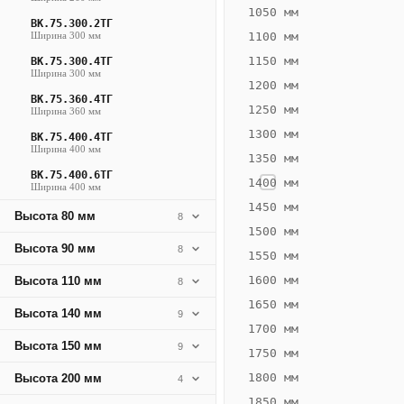
442
1050 мм
ВК.75.300.2ТГ
Вт
Ширина 300 мм
1100 мм
·
1150 мм
ВК.75.300.4ТГ
Вес
Ширина 300 мм
1200 мм
13.73
ВК.75.360.4ТГ
1250 мм
Ширина 360 мм
кг
1300 мм
ВК.75.400.4ТГ
Ширина 400 мм
1350 мм
Добавить
решётку к
ВК.75.400.6ТГ
1400 мм
Ширина 400 мм
цене
конвектора
1450 мм
Высота 80 мм
8
1500 мм
Высота 90 мм
8
1550 мм
Оцинковка
Не
20 476
23
1600 мм
Высота 110 мм
8
₽
₽
1650 мм
Высота 140 мм
9
без решётки
без
1700 мм
Высота 150 мм
▾
▾
9
1750 мм
1800 мм
Высота 200 мм
4
1850 мм