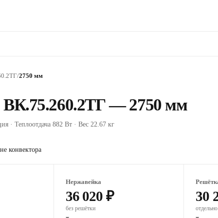
60.2ТГ
/
2750 мм
 ВК.75.260.2ТГ — 2750 мм
ия · Теплоотдача 882 Вт · Вес 22.67 кг
не конвектора
Нержавейка
Решётк
36 020 ₽
30 
без решётки
отдельно