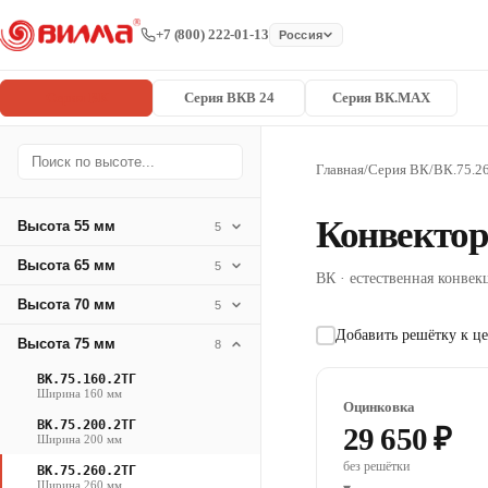
+7 (800) 222-01-13
Россия
Серия ВК
Серия ВКВ 24
Серия ВК.MAX
Главная
/
Серия ВК
/
ВК.75.2
Конвектор
Высота 55 мм
5
Высота 65 мм
5
ВК · естественная конвекц
Высота 70 мм
5
Добавить решётку к це
Высота 75 мм
8
ВК.75.160.2ТГ
Ширина 160 мм
Оцинковка
ВК.75.200.2ТГ
29 650 ₽
Ширина 200 мм
без решётки
ВК.75.260.2ТГ
Ширина 260 мм