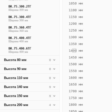
756
1050 мм
ВК.75.300.2ТГ
Вт
Ширина 300 мм
1100 мм
·
1150 мм
ВК.75.300.4ТГ
Вес
Ширина 300 мм
1200 мм
21.49
ВК.75.360.4ТГ
1250 мм
Ширина 360 мм
кг
1300 мм
ВК.75.400.4ТГ
Ширина 400 мм
1350 мм
Добавить
решётку к
ВК.75.400.6ТГ
1400 мм
Ширина 400 мм
цене
конвектора
1450 мм
Высота 80 мм
8
1500 мм
Высота 90 мм
8
1550 мм
Оцинковка
Не
31 130
35
1600 мм
Высота 110 мм
8
₽
₽
1650 мм
Высота 140 мм
9
без решётки
без
1700 мм
Высота 150 мм
▾
▾
9
1750 мм
1800 мм
Высота 200 мм
4
1850 мм