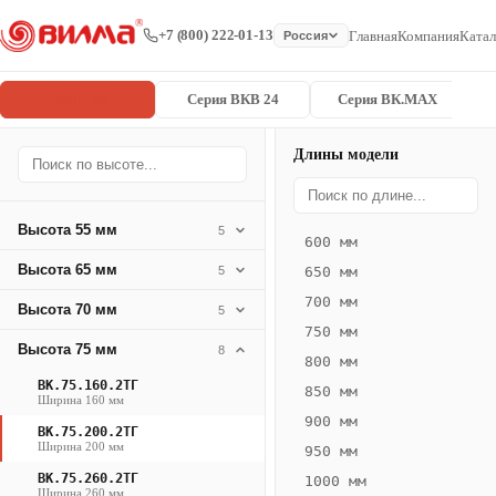
+7 (800) 222-01-13
Главная
Компания
Катал
Россия
Серия ВК
Серия ВКВ 24
Серия ВК.MAX
Длины модели
Серия
Главная
/
/
ВК.75.200.2
ВК
Высота 55 мм
5
600 мм
Конвектор
Высота 65 мм
5
650 мм
ВК.75.200.2ТГ
700 мм
Высота 70 мм
— 3000 мм
5
750 мм
Высота 75 мм
8
ВК
800 мм
·
ВК.75.160.2ТГ
850 мм
Ширина 160 мм
естественная
900 мм
ВК.75.200.2ТГ
конвекция
Ширина 200 мм
950 мм
·
ВК.75.260.2ТГ
1000 мм
Теплоотдача
Ширина 260 мм