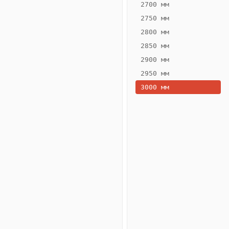
2700 мм
2750 мм
2800 мм
2850 мм
ВЫСОТА,
ШИРИНА,
ММ
ММ
2900 мм
75
200
2950 мм
3000 мм
Схема
конвектора
ВК.75.200.2ТГ