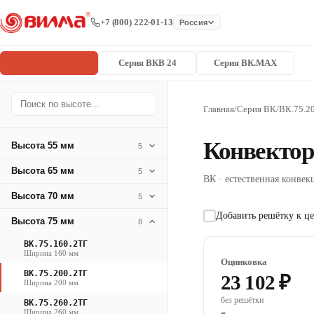
+7 (800) 222-01-13
Россия
Серия ВК
Серия ВКВ 24
Серия ВК.MAX
Главная
/
Серия ВК
/
ВК.75.2
Конвектор
Высота 55 мм
5
Высота 65 мм
5
ВК · естественная конвекц
Высота 70 мм
5
Добавить решётку к це
Высота 75 мм
8
ВК.75.160.2ТГ
Ширина 160 мм
Оцинковка
ВК.75.200.2ТГ
23 102 ₽
Ширина 200 мм
без решётки
ВК.75.260.2ТГ
Ширина 260 мм