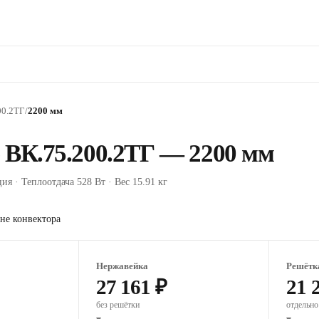
00.2ТГ
/
2200 мм
 ВК.75.200.2ТГ — 2200 мм
ия · Теплоотдача 528 Вт · Вес 15.91 кг
не конвектора
Нержавейка
Решётк
27 161 ₽
21 
без решётки
отдельно