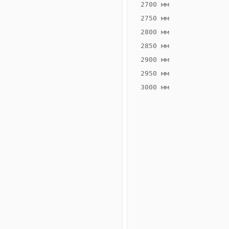
2700 мм
2750 мм
2800 мм
2850 мм
ВЫСОТА,
ШИРИНА,
ММ
ММ
2900 мм
75
200
2950 мм
3000 мм
Схема
конвектора
ВК.75.200.2ТГ