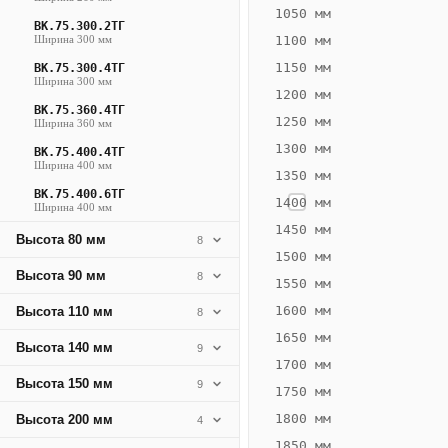
571
1050 мм
ВК.75.300.2ТГ
Вт
Ширина 300 мм
1100 мм
·
1150 мм
ВК.75.300.4ТГ
Вес
Ширина 300 мм
1200 мм
16.93
ВК.75.360.4ТГ
1250 мм
Ширина 360 мм
кг
1300 мм
ВК.75.400.4ТГ
Ширина 400 мм
1350 мм
Добавить
решётку к
ВК.75.400.6ТГ
1400 мм
Ширина 400 мм
цене
конвектора
1450 мм
Высота 80 мм
8
1500 мм
Высота 90 мм
8
1550 мм
Оцинковка
Не
24 277
28
1600 мм
Высота 110 мм
8
₽
₽
1650 мм
Высота 140 мм
9
без решётки
без
1700 мм
Высота 150 мм
▾
▾
9
1750 мм
1800 мм
Высота 200 мм
4
1850 мм