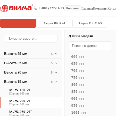
+7 (800) 222-01-13
Главная
Компания
Катал
Россия
Серия ВК
Серия ВКВ 24
Серия ВК.MAX
Длины модели
Серия
Главная
/
/
ВК.75.200.2
ВК
Высота 55 мм
5
600 мм
Конвектор
Высота 65 мм
5
650 мм
ВК.75.200.2ТГ
700 мм
Высота 70 мм
— 2350 мм
5
750 мм
Высота 75 мм
8
ВК
800 мм
·
ВК.75.160.2ТГ
850 мм
Ширина 160 мм
естественная
900 мм
ВК.75.200.2ТГ
конвекция
Ширина 200 мм
950 мм
·
ВК.75.260.2ТГ
1000 мм
Теплоотдача
Ширина 260 мм