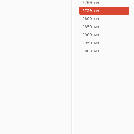
2700 мм
2750 мм
2800 мм
2850 мм
ВЫСОТА,
ШИРИНА,
ММ
ММ
2900 мм
75
400
2950 мм
3000 мм
Схема
конвектора
ВК.75.400.6ТГ