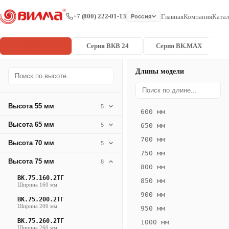
+7 (800) 222-01-13
Главная
Компания
Катал
Россия
Серия ВК
Серия ВКВ 24
Серия ВК.MAX
Длины модели
Серия
Главная
/
/
ВК.75.400.6
ВК
Высота 55 мм
5
600 мм
Конвектор
Высота 65 мм
5
650 мм
ВК.75.400.6ТГ
700 мм
Высота 70 мм
— 2750 мм
5
750 мм
Высота 75 мм
8
ВК
800 мм
·
ВК.75.160.2ТГ
850 мм
Ширина 160 мм
естественная
900 мм
ВК.75.200.2ТГ
конвекция
Ширина 200 мм
950 мм
·
ВК.75.260.2ТГ
1000 мм
Теплоотдача
Ширина 260 мм