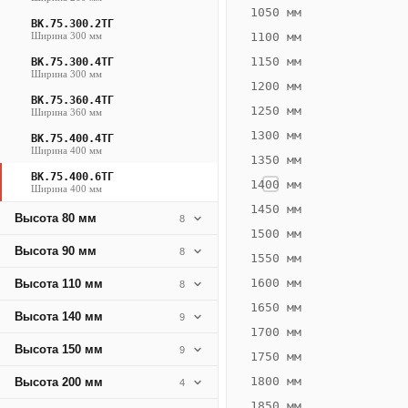
1830
1050 мм
ВК.75.300.2ТГ
Вт
Ширина 300 мм
1100 мм
·
1150 мм
ВК.75.300.4ТГ
Вес
Ширина 300 мм
1200 мм
36.5
ВК.75.360.4ТГ
1250 мм
Ширина 360 мм
кг
1300 мм
ВК.75.400.4ТГ
Ширина 400 мм
1350 мм
Добавить
решётку к
ВК.75.400.6ТГ
1400 мм
Ширина 400 мм
цене
конвектора
1450 мм
Высота 80 мм
8
1500 мм
Высота 90 мм
8
1550 мм
Оцинковка
Не
57 278
66
1600 мм
Высота 110 мм
8
₽
₽
1650 мм
Высота 140 мм
9
без решётки
без
1700 мм
Высота 150 мм
▾
▾
9
1750 мм
1800 мм
Высота 200 мм
4
1850 мм