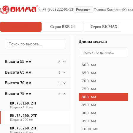
+7 (800) 222-01-13
Главная
Компания
Катал
Россия
Серия ВК
Серия ВКВ 24
Серия ВК.MAX
Длины модели
Серия
Главная
/
/
ВК.75.200.2
ВК
Высота 55 мм
5
600 мм
Конвектор
Высота 65 мм
5
650 мм
ВК.75.200.2ТГ
700 мм
Высота 70 мм
— 800 мм
5
750 мм
Высота 75 мм
8
ВК
800 мм
·
ВК.75.160.2ТГ
850 мм
Ширина 160 мм
естественная
900 мм
ВК.75.200.2ТГ
конвекция
Ширина 200 мм
950 мм
·
ВК.75.260.2ТГ
1000 мм
Теплоотдача
Ширина 260 мм