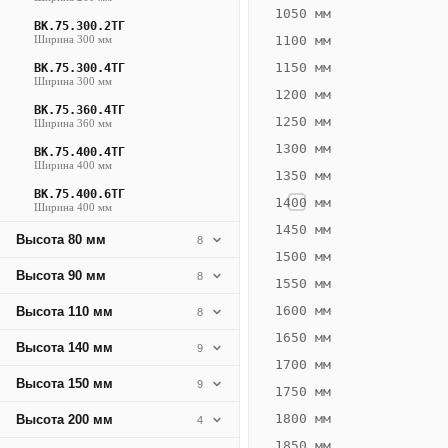
128
1050 мм
ВК.75.300.2ТГ
Вт
Ширина 300 мм
1100 мм
·
1150 мм
ВК.75.300.4ТГ
Вес
Ширина 300 мм
1200 мм
6.11
ВК.75.360.4ТГ
1250 мм
Ширина 360 мм
кг
1300 мм
ВК.75.400.4ТГ
Ширина 400 мм
1350 мм
Добавить
решётку к
ВК.75.400.6ТГ
1400 мм
Ширина 400 мм
цене
конвектора
1450 мм
Высота 80 мм
8
1500 мм
Высота 90 мм
8
1550 мм
Оцинковка
Не
11 274
12
1600 мм
Высота 110 мм
8
₽
₽
1650 мм
Высота 140 мм
9
без решётки
без
1700 мм
Высота 150 мм
▾
▾
9
1750 мм
1800 мм
Высота 200 мм
4
1850 мм