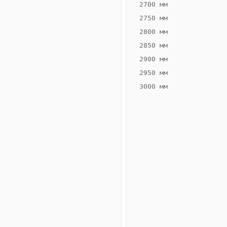
2700 мм
2750 мм
2800 мм
2850 мм
ВЫСОТА,
ШИРИНА,
ММ
ММ
2900 мм
75
200
2950 мм
3000 мм
Схема
конвектора
ВК.75.200.2ТГ