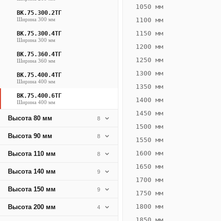
2020
1050 мм
ВК.75.300.2ТГ
Вт
Ширина 300 мм
1100 мм
·
1150 мм
ВК.75.300.4ТГ
6
Ширина 300 мм
1200 мм
трубные,
ВК.75.360.4ТГ
горизонтальные
1250 мм
Ширина 360 мм
1300 мм
ВК.75.400.4ТГ
Ширина 400 мм
1350 мм
ВК.75.400.6ТГ
1400 мм
Ширина 400 мм
1450 мм
Высота 80 мм
8
1500 мм
Высота 90 мм
8
1550 мм
1600 мм
Конвектор
Высота 110 мм
8
ВК.75.400.6Т
1650 мм
Высота 140 мм
9
Теплообменник 6
1700 мм
трубный,
Высота 150 мм
9
горизонтальные
1750 мм
1800 мм
Высота 200 мм
4
1850 мм