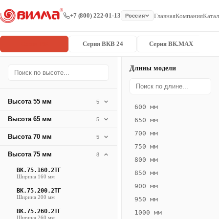
+7 (800) 222-01-13
Главная
Компания
Катал
Россия
Серия ВК
Серия ВКВ 24
Серия ВК.MAX
Длины модели
Серия
Главная
/
/
ВК.75.400.6
ВК
Высота 55 мм
5
600 мм
Конвектор
Высота 65 мм
5
650 мм
ВК.75.400.6ТГ
700 мм
Высота 70 мм
5
ВК
750 мм
·
Высота 75 мм
8
800 мм
естественная
ВК.75.160.2ТГ
850 мм
конвекция
Ширина 160 мм
900 мм
·
ВК.75.200.2ТГ
Ширина 200 мм
Теплоотдача
950 мм
191–
ВК.75.260.2ТГ
1000 мм
Ширина 260 мм