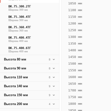
974
1050 мм
ВК.75.300.2ТГ
Вт
Ширина 300 мм
1100 мм
·
1150 мм
ВК.75.300.4ТГ
2
Ширина 300 мм
1200 мм
трубные,
ВК.75.360.4ТГ
горизонтальные
1250 мм
Ширина 360 мм
1300 мм
ВК.75.400.4ТГ
Ширина 400 мм
1350 мм
ВК.75.400.6ТГ
1400 мм
Ширина 400 мм
1450 мм
Высота 80 мм
8
1500 мм
Высота 90 мм
8
1550 мм
1600 мм
Конвектор
Высота 110 мм
8
ВК.75.260.2Т
1650 мм
Высота 140 мм
9
Теплообменник 2
1700 мм
трубный,
Высота 150 мм
9
горизонтальные
1750 мм
1800 мм
Высота 200 мм
4
1850 мм