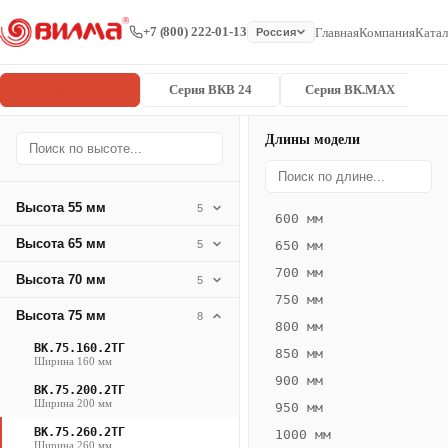
+7 (800) 222-01-13
Главная
Компания
Катал
Россия
Серия ВК
Серия ВКВ 24
Серия ВК.MAX
Длины модели
Серия
Главная
/
/
ВК.75.260.2
ВК
Высота 55 мм
5
600 мм
Конвектор
Высота 65 мм
5
650 мм
ВК.75.260.2ТГ
700 мм
Высота 70 мм
5
ВК
750 мм
·
Высота 75 мм
8
800 мм
естественная
ВК.75.160.2ТГ
850 мм
конвекция
Ширина 160 мм
900 мм
·
ВК.75.200.2ТГ
Ширина 200 мм
Теплоотдача
950 мм
92–
ВК.75.260.2ТГ
1000 мм
Ширина 260 мм