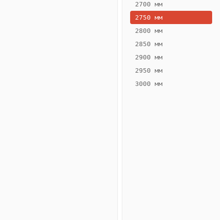
2700 мм
2750 мм
2800 мм
2850 мм
ВЫСОТА,
ШИРИНА,
ММ
ММ
2900 мм
65
160
2950 мм
3000 мм
Схема
конвектора
ВК.65.160.2ТГ