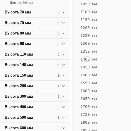
Ширина 300 мм
438
1050 мм
Вт
1100 мм
Высота 70 мм
5
·
1150 мм
Высота 75 мм
8
Вес
1200 мм
15.65
Высота 80 мм
8
1250 мм
кг
1300 мм
Высота 90 мм
8
1350 мм
Добавить
Высота 110 мм
8
решётку к
1400 мм
цене
Высота 140 мм
9
конвектора
1450 мм
1500 мм
Высота 150 мм
9
1550 мм
Оцинковка
Не
Высота 200 мм
4
27 763
32
1600 мм
Высота 300 мм
3
₽
₽
1650 мм
без решётки
без
1700 мм
Высота 400 мм
3
▾
▾
1750 мм
Высота 500 мм
3
1800 мм
Высота 600 мм
3
1850 мм