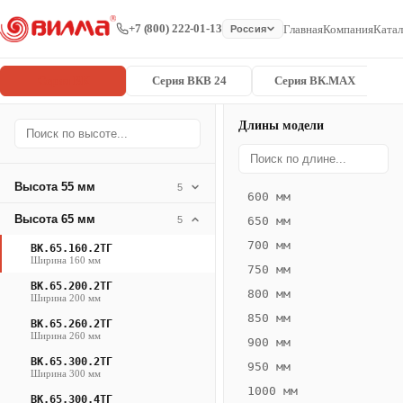
+7 (800) 222-01-13
Главная
Компания
Катал
Россия
Серия ВК
Серия ВКВ 24
Серия ВК.MAX
Длины модели
Серия
Главная
/
/
ВК.65.160.2
ВК
Высота 55 мм
5
600 мм
Конвектор
Высота 65 мм
5
650 мм
ВК.65.160.2ТГ
700 мм
ВК.65.160.2ТГ
— 2750 мм
Ширина 160 мм
750 мм
ВК.65.200.2ТГ
ВК
800 мм
Ширина 200 мм
·
850 мм
ВК.65.260.2ТГ
естественная
Ширина 260 мм
900 мм
конвекция
ВК.65.300.2ТГ
950 мм
·
Ширина 300 мм
1000 мм
Теплоотдача
ВК.65.300.4ТГ