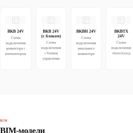
ВКВ 24V
ВКВ 24V
ВКВН 24V
ВКВТХ
(с блоком)
24V
Схема
Схема
Схема
Схема
подключения
подключения
подключения
подключения
конвектора с
напольного
с блоком
тепло/холод
вентилятором
конвектора
управления
BIM
BIM-модели