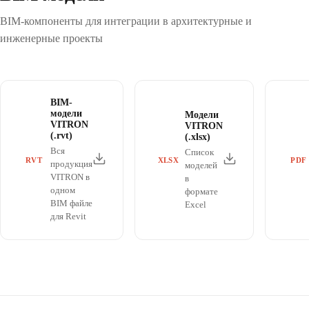
BIM-компоненты для интеграции в архитектурные и
инженерные проекты
BIM-
модели
Модели
VITRON
VITRON
(.rvt)
(.xlsx)
Вся
Список
RVT
XLSX
PDF
продукция
моделей
VITRON в
в
одном
формате
BIM файле
Excel
для Revit