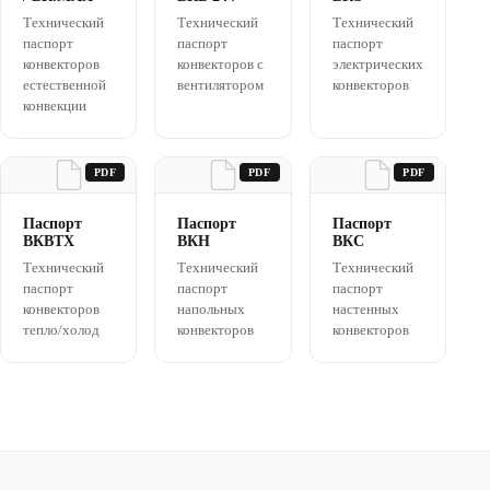
Технический
Технический
Технический
паспорт
паспорт
паспорт
конвекторов
конвекторов с
электрических
естественной
вентилятором
конвекторов
конвекции
PDF
PDF
PDF
Паспорт
Паспорт
Паспорт
ВКВТХ
ВКН
ВКС
Технический
Технический
Технический
паспорт
паспорт
паспорт
конвекторов
напольных
настенных
тепло/холод
конвекторов
конвекторов