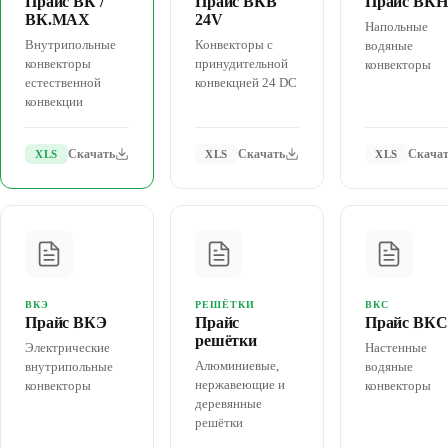
Прайс ВК /
Прайс ВКВ
Прайс ВКН
ВК.MAX
24V
Напольные
Внутрипольные
Конвекторы с
водяные
конвекторы
принудительной
конвекторы
естественной
конвекцией 24 DC
конвекции
Скачать
Скачать
Скача
XLS
XLS
XLS
ВКЭ
РЕШЁТКИ
ВКС
Прайс ВКЭ
Прайс
Прайс ВКС
решётки
Электрические
Настенные
Алюминиевые,
внутрипольные
водяные
нержавеющие и
конвекторы
конвекторы
деревянные
решётки