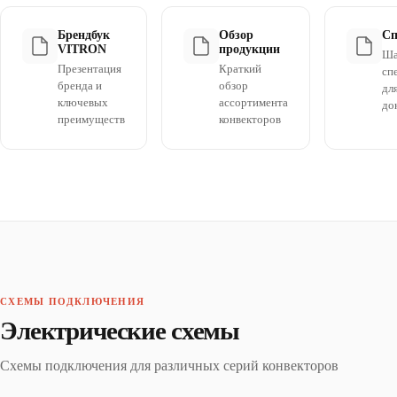
Брендбук
Обзор
Сп
VITRON
продукции
Ша
Презентация
Краткий
сп
бренда и
обзор
дл
ключевых
ассортимента
до
преимуществ
конвекторов
СХЕМЫ ПОДКЛЮЧЕНИЯ
Электрические схемы
Схемы подключения для различных серий конвекторов