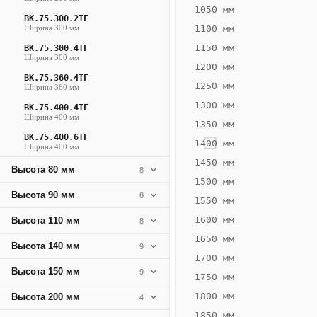
714
1050 мм
ВК.75.300.2ТГ
Вт
Ширина 300 мм
1100 мм
·
1150 мм
ВК.75.300.4ТГ
Вес
Ширина 300 мм
1200 мм
20.46
ВК.75.360.4ТГ
1250 мм
Ширина 360 мм
кг
1300 мм
ВК.75.400.4ТГ
Ширина 400 мм
1350 мм
Добавить
решётку к
ВК.75.400.6ТГ
1400 мм
Ширина 400 мм
цене
конвектора
1450 мм
Высота 80 мм
8
1500 мм
Высота 90 мм
8
1550 мм
Оцинковка
Не
28 779
33
1600 мм
Высота 110 мм
8
₽
₽
1650 мм
Высота 140 мм
9
без решётки
без
1700 мм
Высота 150 мм
▾
▾
9
1750 мм
1800 мм
Высота 200 мм
4
1850 мм