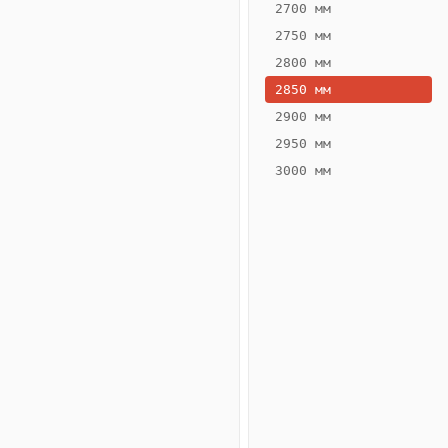
2700 мм
2750 мм
2800 мм
2850 мм
ВЫСОТА,
ШИРИНА,
ММ
ММ
2900 мм
75
200
2950 мм
3000 мм
Схема
конвектора
ВК.75.200.2ТГ