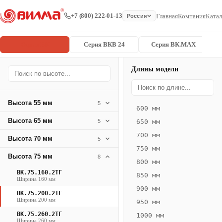
+7 (800) 222-01-13
Главная
Компания
Катал
Россия
Серия ВК
Серия ВКВ 24
Серия ВК.MAX
Длины модели
Серия
Главная
/
/
ВК.75.200.2
ВК
Высота 55 мм
5
600 мм
Конвектор
Высота 65 мм
5
650 мм
ВК.75.200.2ТГ
700 мм
Высота 70 мм
— 2850 мм
5
750 мм
Высота 75 мм
8
ВК
800 мм
·
ВК.75.160.2ТГ
850 мм
Ширина 160 мм
естественная
900 мм
ВК.75.200.2ТГ
конвекция
Ширина 200 мм
950 мм
·
ВК.75.260.2ТГ
1000 мм
Теплоотдача
Ширина 260 мм