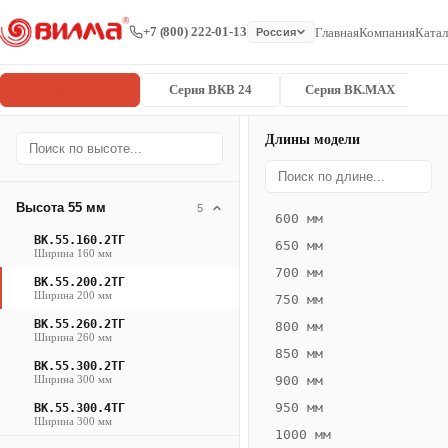
+7 (800) 222-01-13
Главная
Компания
Катал
Россия
Серия ВК
Серия ВКВ 24
Серия ВК.MAX
Длины модели
Серия
Главная
/
/
ВК.55.200.2
ВК
Высота 55 мм
5
600 мм
Конвектор
ВК.55.160.2ТГ
650 мм
ВК.55.200.2ТГ
Ширина 160 мм
700 мм
— 2750 мм
ВК.55.200.2ТГ
Ширина 200 мм
750 мм
ВК
ВК.55.260.2ТГ
800 мм
Ширина 260 мм
·
850 мм
ВК.55.300.2ТГ
естественная
Ширина 300 мм
900 мм
конвекция
950 мм
ВК.55.300.4ТГ
·
Ширина 300 мм
1000 мм
Теплоотдача