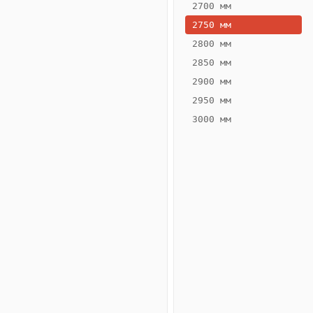
2700 мм
2750 мм
2800 мм
2850 мм
ВЫСОТА,
ШИРИНА,
ММ
ММ
2900 мм
55
200
2950 мм
3000 мм
Схема
конвектора
ВК.55.200.2ТГ