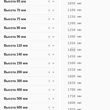
Высота 65 мм
5
309
1050 мм
Вт
1100 мм
Высота 70 мм
5
·
1150 мм
Высота 75 мм
8
Вес
1200 мм
15.83
Высота 80 мм
8
1250 мм
кг
1300 мм
Высота 90 мм
8
1350 мм
Добавить
Высота 110 мм
8
решётку к
1400 мм
цене
Высота 140 мм
9
конвектора
1450 мм
1500 мм
Высота 150 мм
9
1550 мм
Оцинковка
Не
Высота 200 мм
4
26 596
31
1600 мм
Высота 300 мм
3
₽
₽
1650 мм
без решётки
без
1700 мм
Высота 400 мм
3
▾
▾
1750 мм
Высота 500 мм
3
1800 мм
Высота 600 мм
3
1850 мм