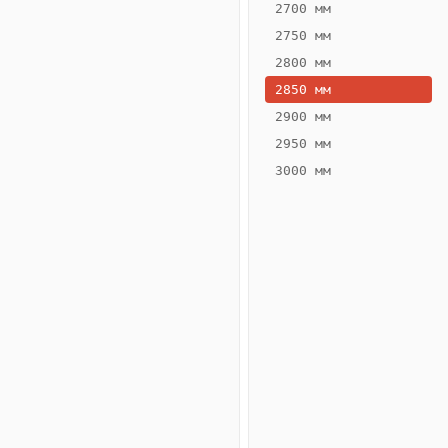
2700 мм
2750 мм
2800 мм
2850 мм
ВЫСОТА,
ШИРИНА,
ММ
ММ
2900 мм
75
260
2950 мм
3000 мм
Схема
конвектора
ВК.75.260.2ТГ