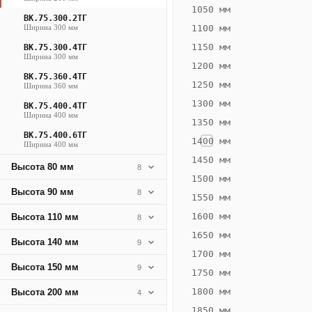
919
1050 мм
ВК.75.300.2ТГ
Вт
Ширина 300 мм
1100 мм
·
1150 мм
ВК.75.300.4ТГ
Вес
Ширина 300 мм
1200 мм
23.45
ВК.75.360.4ТГ
1250 мм
Ширина 360 мм
кг
1300 мм
ВК.75.400.4ТГ
Ширина 400 мм
1350 мм
Добавить
решётку к
ВК.75.400.6ТГ
1400 мм
Ширина 400 мм
цене
конвектора
1450 мм
Высота 80 мм
8
1500 мм
Высота 90 мм
8
1550 мм
Оцинковка
Не
30 490
37
1600 мм
Высота 110 мм
8
₽
₽
1650 мм
Высота 140 мм
9
без решётки
без
1700 мм
Высота 150 мм
▾
▾
9
1750 мм
1800 мм
Высота 200 мм
4
1850 мм