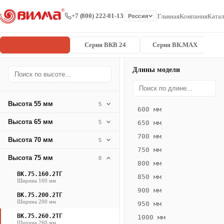
+7 (800) 222-01-13
Главная
Компания
Катал
Россия
Серия ВК
Серия ВКВ 24
Серия ВК.MAX
Длины модели
Серия
Главная
/
/
ВК.75.260.2
ВК
Высота 55 мм
5
600 мм
Конвектор
Высота 65 мм
5
650 мм
ВК.75.260.2ТГ
700 мм
Высота 70 мм
— 2400 мм
5
750 мм
Высота 75 мм
8
ВК
800 мм
·
ВК.75.160.2ТГ
850 мм
Ширина 160 мм
естественная
900 мм
ВК.75.200.2ТГ
конвекция
Ширина 200 мм
950 мм
·
ВК.75.260.2ТГ
1000 мм
Теплоотдача
Ширина 260 мм