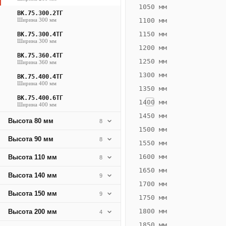
754
1050 мм
ВК.75.300.2ТГ
Вт
Ширина 300 мм
1100 мм
·
1150 мм
ВК.75.300.4ТГ
Вес
Ширина 300 мм
1200 мм
19.79
ВК.75.360.4ТГ
1250 мм
Ширина 360 мм
кг
1300 мм
ВК.75.400.4ТГ
Ширина 400 мм
1350 мм
Добавить
решётку к
ВК.75.400.6ТГ
1400 мм
Ширина 400 мм
цене
конвектора
1450 мм
Высота 80 мм
8
1500 мм
Высота 90 мм
8
1550 мм
Оцинковка
Не
26 074
31
1600 мм
Высота 110 мм
8
₽
₽
1650 мм
Высота 140 мм
9
без решётки
без
1700 мм
Высота 150 мм
▾
▾
9
1750 мм
1800 мм
Высота 200 мм
4
1850 мм