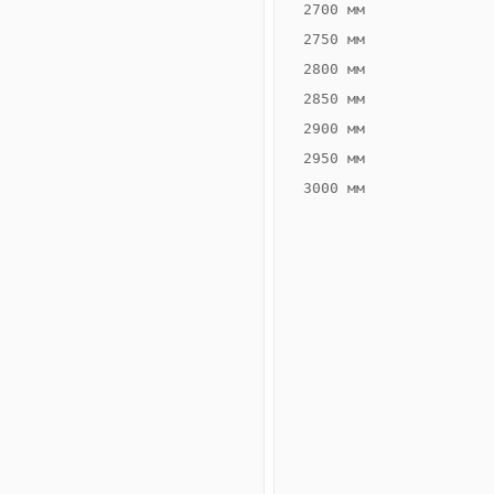
2700 мм
2750 мм
2800 мм
2850 мм
ВЫСОТА,
ШИРИНА,
ММ
ММ
2900 мм
75
260
2950 мм
3000 мм
Схема
конвектора
ВК.75.260.2ТГ