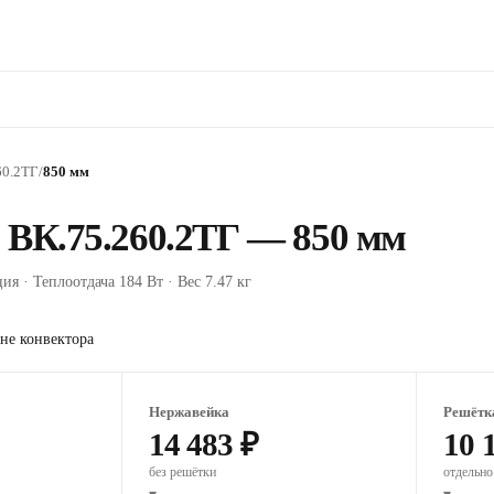
60.2ТГ
/
850 мм
 ВК.75.260.2ТГ — 850 мм
ия · Теплоотдача 184 Вт · Вес 7.47 кг
не конвектора
Нержавейка
Решётк
14 483 ₽
10 
без решётки
отдельно