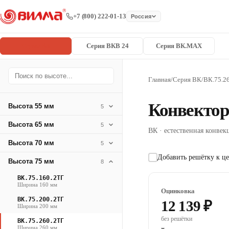
+7 (800) 222-01-13
Россия
Серия ВК
Серия ВКВ 24
Серия ВК.MAX
Главная
/
Серия ВК
/
ВК.75.2
Конвектор
Высота 55 мм
5
Высота 65 мм
5
ВК · естественная конвекц
Высота 70 мм
5
Добавить решётку к це
Высота 75 мм
8
ВК.75.160.2ТГ
Ширина 160 мм
Оцинковка
ВК.75.200.2ТГ
12 139 ₽
Ширина 200 мм
без решётки
ВК.75.260.2ТГ
Ширина 260 мм