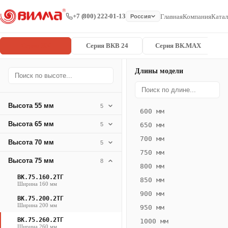
+7 (800) 222-01-13
Главная
Компания
Катал
Россия
Серия ВК
Серия ВКВ 24
Серия ВК.MAX
Длины модели
Серия
Главная
/
/
ВК.75.260.2
ВК
Высота 55 мм
5
600 мм
Конвектор
Высота 65 мм
5
650 мм
ВК.75.260.2ТГ
700 мм
Высота 70 мм
— 1400 мм
5
750 мм
Высота 75 мм
8
ВК
800 мм
·
ВК.75.160.2ТГ
850 мм
Ширина 160 мм
естественная
900 мм
ВК.75.200.2ТГ
конвекция
Ширина 200 мм
950 мм
·
ВК.75.260.2ТГ
1000 мм
Теплоотдача
Ширина 260 мм