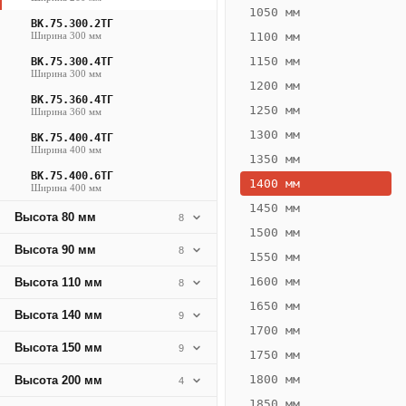
386
1050 мм
ВК.75.300.2ТГ
Вт
Ширина 300 мм
1100 мм
·
1150 мм
ВК.75.300.4ТГ
Вес
Ширина 300 мм
1200 мм
11.79
ВК.75.360.4ТГ
1250 мм
Ширина 360 мм
кг
1300 мм
ВК.75.400.4ТГ
Ширина 400 мм
1350 мм
Добавить
решётку к
ВК.75.400.6ТГ
1400 мм
Ширина 400 мм
цене
конвектора
1450 мм
Высота 80 мм
8
1500 мм
Высота 90 мм
8
1550 мм
Оцинковка
Не
16 806
20
1600 мм
Высота 110 мм
8
₽
₽
1650 мм
Высота 140 мм
9
без решётки
без
1700 мм
Высота 150 мм
▾
▾
9
1750 мм
1800 мм
Высота 200 мм
4
1850 мм