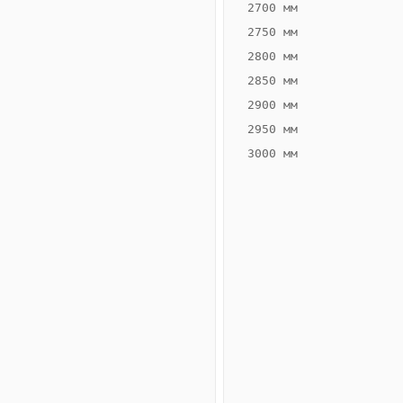
2700 мм
2750 мм
2800 мм
2850 мм
ВЫСОТА,
ШИРИНА,
ММ
ММ
2900 мм
75
260
2950 мм
3000 мм
Схема
конвектора
ВК.75.260.2ТГ