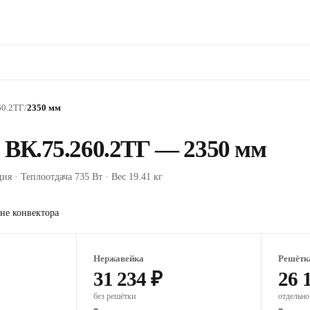
60.2ТГ
/
2350 мм
 ВК.75.260.2ТГ — 2350 мм
ия · Теплоотдача 735 Вт · Вес 19.41 кг
не конвектора
Нержавейка
Решётк
31 234 ₽
26 
без решётки
отдельно