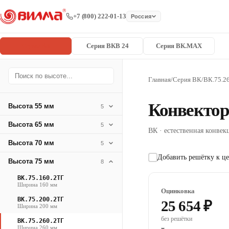
+7 (800) 222-01-13
Россия
Серия ВК
Серия ВКВ 24
Серия ВК.MAX
Главная
/
Серия ВК
/
ВК.75.2
Конвектор
Высота 55 мм
5
Высота 65 мм
5
ВК · естественная конвекц
Высота 70 мм
5
Добавить решётку к це
Высота 75 мм
8
ВК.75.160.2ТГ
Ширина 160 мм
Оцинковка
ВК.75.200.2ТГ
25 654 ₽
Ширина 200 мм
без решётки
ВК.75.260.2ТГ
Ширина 260 мм