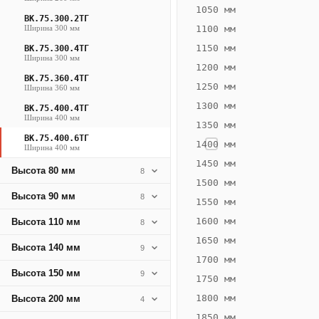
1525
1050 мм
ВК.75.300.2ТГ
Вт
Ширина 300 мм
1100 мм
·
1150 мм
ВК.75.300.4ТГ
Вес
Ширина 300 мм
1200 мм
31.11
ВК.75.360.4ТГ
1250 мм
Ширина 360 мм
кг
1300 мм
ВК.75.400.4ТГ
Ширина 400 мм
1350 мм
Добавить
решётку к
ВК.75.400.6ТГ
1400 мм
Ширина 400 мм
цене
конвектора
1450 мм
Высота 80 мм
8
1500 мм
Высота 90 мм
8
1550 мм
Оцинковка
Не
49 132
56
1600 мм
Высота 110 мм
8
₽
₽
1650 мм
Высота 140 мм
9
без решётки
без
1700 мм
Высота 150 мм
▾
▾
9
1750 мм
1800 мм
Высота 200 мм
4
1850 мм