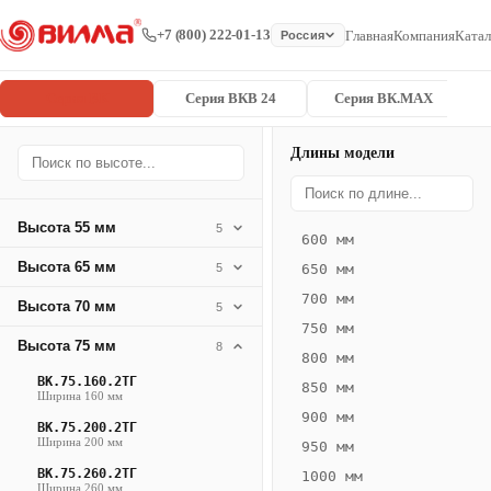
+7 (800) 222-01-13
Главная
Компания
Катал
Россия
Серия ВК
Серия ВКВ 24
Серия ВК.MAX
Длины модели
Серия
Главная
/
/
ВК.75.400.6
ВК
Высота 55 мм
5
600 мм
Конвектор
Высота 65 мм
5
650 мм
ВК.75.400.6ТГ
700 мм
Высота 70 мм
— 2350 мм
5
750 мм
Высота 75 мм
8
ВК
800 мм
·
ВК.75.160.2ТГ
850 мм
Ширина 160 мм
естественная
900 мм
ВК.75.200.2ТГ
конвекция
Ширина 200 мм
950 мм
·
ВК.75.260.2ТГ
1000 мм
Теплоотдача
Ширина 260 мм