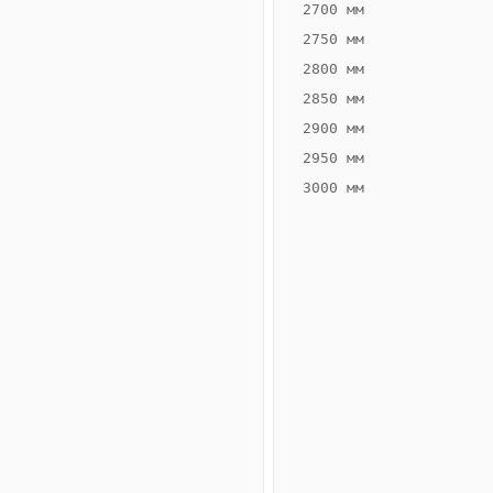
2700 мм
2750 мм
2800 мм
2850 мм
ВЫСОТА,
ШИРИНА,
ММ
ММ
2900 мм
75
400
2950 мм
3000 мм
Схема
конвектора
ВК.75.400.6ТГ