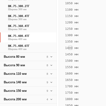
1171
1050 мм
ВК.75.300.2ТГ
Вт
Ширина 300 мм
1100 мм
·
1150 мм
ВК.75.300.4ТГ
Вес
Ширина 300 мм
1200 мм
28.2
ВК.75.360.4ТГ
1250 мм
Ширина 360 мм
кг
1300 мм
ВК.75.400.4ТГ
Ширина 400 мм
1350 мм
Добавить
решётку к
ВК.75.400.6ТГ
1400 мм
Ширина 400 мм
цене
конвектора
1450 мм
Высота 80 мм
8
1500 мм
Высота 90 мм
8
1550 мм
Оцинковка
Не
39 385
47
1600 мм
Высота 110 мм
8
₽
₽
1650 мм
Высота 140 мм
9
без решётки
без
1700 мм
Высота 150 мм
▾
▾
9
1750 мм
1800 мм
Высота 200 мм
4
1850 мм