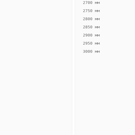
2700 мм
2750 мм
2800 мм
2850 мм
ВЫСОТА,
ШИРИНА,
ММ
ММ
2900 мм
75
400
2950 мм
3000 мм
Схема
конвектора
ВК.75.400.4ТГ