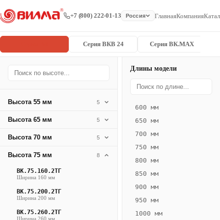
+7 (800) 222-01-13
Главная
Компания
Катал
Россия
Серия ВК
Серия ВКВ 24
Серия ВК.MAX
Длины модели
Серия
Главная
/
/
ВК.75.400.4
ВК
Высота 55 мм
5
600 мм
Конвектор
Высота 65 мм
5
650 мм
ВК.75.400.4ТГ
700 мм
Высота 70 мм
— 2350 мм
5
750 мм
Высота 75 мм
8
ВК
800 мм
·
ВК.75.160.2ТГ
850 мм
Ширина 160 мм
естественная
900 мм
ВК.75.200.2ТГ
конвекция
Ширина 200 мм
950 мм
·
ВК.75.260.2ТГ
1000 мм
Теплоотдача
Ширина 260 мм