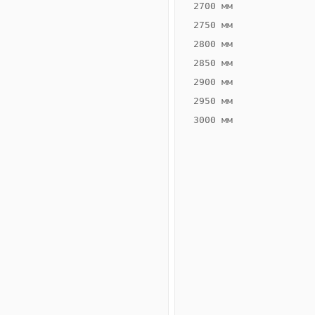
2700 мм
2750 мм
2800 мм
2850 мм
ВЫСОТА,
ШИРИНА,
ММ
ММ
2900 мм
55
300
2950 мм
3000 мм
Схема
конвектора
ВК.55.300.4ТГ