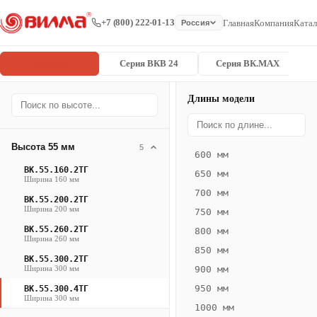
+7 (800) 222-01-13
Главная
Компания
Катал
Россия
Серия ВК
Серия ВКВ 24
Серия ВК.MAX
Длины модели
Серия
Главная
/
/
ВК.55.300.4
ВК
Высота 55 мм
5
600 мм
Конвектор
ВК.55.160.2ТГ
650 мм
ВК.55.300.4ТГ
Ширина 160 мм
700 мм
— 2350 мм
ВК.55.200.2ТГ
Ширина 200 мм
750 мм
ВК
ВК.55.260.2ТГ
800 мм
Ширина 260 мм
·
850 мм
ВК.55.300.2ТГ
естественная
Ширина 300 мм
900 мм
конвекция
950 мм
ВК.55.300.4ТГ
·
Ширина 300 мм
1000 мм
Теплоотдача