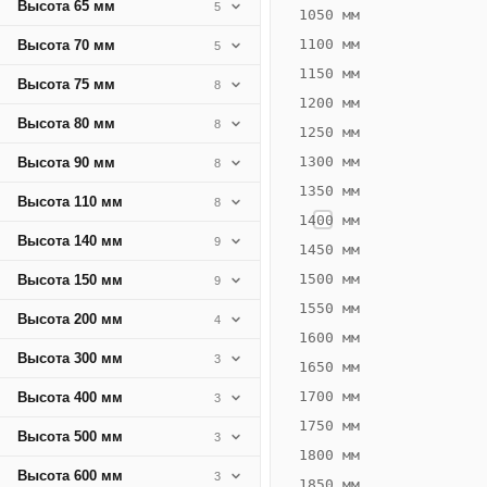
Высота 65 мм
5
477
1050 мм
Вт
1100 мм
Высота 70 мм
5
·
1150 мм
Высота 75 мм
8
Вес
1200 мм
19.7
Высота 80 мм
8
1250 мм
кг
1300 мм
Высота 90 мм
8
1350 мм
Добавить
Высота 110 мм
8
решётку к
1400 мм
цене
Высота 140 мм
9
конвектора
1450 мм
1500 мм
Высота 150 мм
9
1550 мм
Оцинковка
Не
Высота 200 мм
4
34 740
40
1600 мм
Высота 300 мм
3
₽
₽
1650 мм
без решётки
без
1700 мм
Высота 400 мм
3
▾
▾
1750 мм
Высота 500 мм
3
1800 мм
Высота 600 мм
3
1850 мм