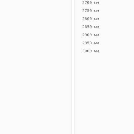
2700 мм
2750 мм
2800 мм
2850 мм
ВЫСОТА,
ШИРИНА,
ММ
ММ
2900 мм
55
260
2950 мм
3000 мм
Схема
конвектора
ВК.55.260.2ТГ