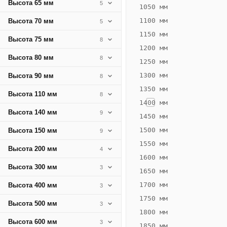
Высота 65 мм
5
298
1050 мм
Вт
1100 мм
Высота 70 мм
5
·
1150 мм
Высота 75 мм
8
Вес
1200 мм
14.67
Высота 80 мм
8
1250 мм
кг
1300 мм
Высота 90 мм
8
1350 мм
Добавить
Высота 110 мм
8
решётку к
1400 мм
цене
Высота 140 мм
9
конвектора
1450 мм
1500 мм
Высота 150 мм
9
1550 мм
Оцинковка
Не
Высота 200 мм
4
22 775
27
1600 мм
Высота 300 мм
3
₽
₽
1650 мм
без решётки
без
1700 мм
Высота 400 мм
3
▾
▾
1750 мм
Высота 500 мм
3
1800 мм
Высота 600 мм
3
1850 мм