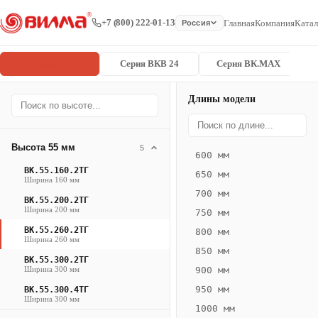
+7 (800) 222-01-13
Главная
Компания
Катал
Россия
Серия ВК
Серия ВКВ 24
Серия ВК.MAX
Длины модели
Серия
Главная
/
/
ВК.55.260.2
ВК
Высота 55 мм
5
600 мм
Конвектор
ВК.55.160.2ТГ
650 мм
ВК.55.260.2ТГ
Ширина 160 мм
700 мм
— 2150 мм
ВК.55.200.2ТГ
Ширина 200 мм
750 мм
ВК
ВК.55.260.2ТГ
800 мм
Ширина 260 мм
·
850 мм
ВК.55.300.2ТГ
естественная
Ширина 300 мм
900 мм
конвекция
950 мм
ВК.55.300.4ТГ
·
Ширина 300 мм
1000 мм
Теплоотдача