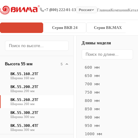
+7 (800) 222-01-13
Главная
Компания
Катал
Россия
Серия ВК
Серия ВКВ 24
Серия ВК.MAX
Длины модели
Серия
Главная
/
/
ВК.55.260.2
ВК
Высота 55 мм
5
600 мм
Конвектор
ВК.55.160.2ТГ
650 мм
ВК.55.260.2ТГ
Ширина 160 мм
700 мм
— 2800 мм
ВК.55.200.2ТГ
Ширина 200 мм
750 мм
ВК
ВК.55.260.2ТГ
800 мм
Ширина 260 мм
·
850 мм
ВК.55.300.2ТГ
естественная
Ширина 300 мм
900 мм
конвекция
950 мм
ВК.55.300.4ТГ
·
Ширина 300 мм
1000 мм
Теплоотдача