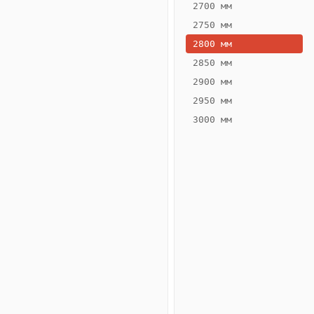
2700 мм
2750 мм
2800 мм
2850 мм
ВЫСОТА,
ШИРИНА,
ММ
ММ
2900 мм
55
260
2950 мм
3000 мм
Схема
конвектора
ВК.55.260.2ТГ