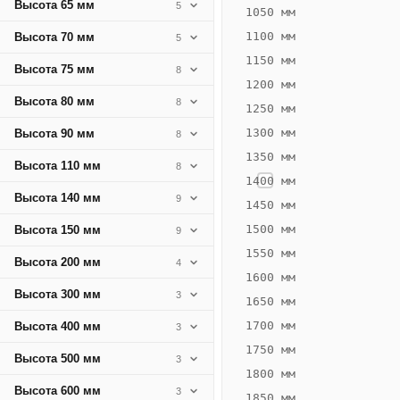
Высота 65 мм
5
406
1050 мм
Вт
1100 мм
Высота 70 мм
5
·
1150 мм
Высота 75 мм
8
Вес
1200 мм
18.93
Высота 80 мм
8
1250 мм
кг
1300 мм
Высота 90 мм
8
1350 мм
Добавить
Высота 110 мм
8
решётку к
1400 мм
цене
Высота 140 мм
9
конвектора
1450 мм
1500 мм
Высота 150 мм
9
1550 мм
Оцинковка
Не
Высота 200 мм
4
28 567
34
1600 мм
Высота 300 мм
3
₽
₽
1650 мм
без решётки
без
1700 мм
Высота 400 мм
3
▾
▾
1750 мм
Высота 500 мм
3
1800 мм
Высота 600 мм
3
1850 мм