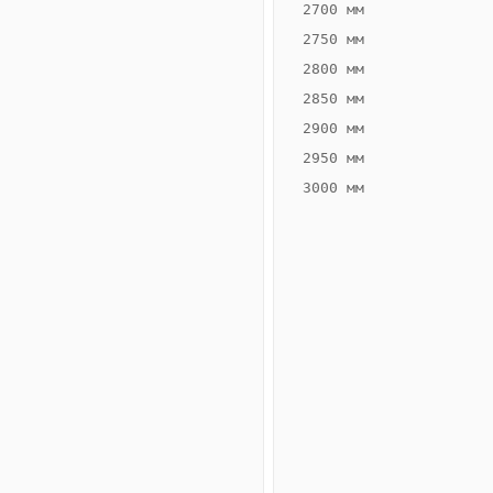
2700 мм
2750 мм
2800 мм
2850 мм
ВЫСОТА,
ШИРИНА,
ММ
ММ
2900 мм
55
260
2950 мм
3000 мм
Схема
конвектора
ВК.55.260.2ТГ