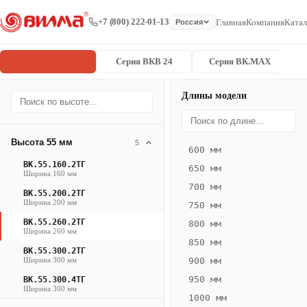
+7 (800) 222-01-13
Главная
Компания
Катал
Россия
Серия ВК
Серия ВКВ 24
Серия ВК.MAX
Длины модели
Серия
Главная
/
/
ВК.55.260.2
ВК
Высота 55 мм
5
600 мм
Конвектор
ВК.55.160.2ТГ
650 мм
ВК.55.260.2ТГ
Ширина 160 мм
700 мм
— 1950 мм
ВК.55.200.2ТГ
Ширина 200 мм
750 мм
ВК
ВК.55.260.2ТГ
800 мм
Ширина 260 мм
·
850 мм
ВК.55.300.2ТГ
естественная
Ширина 300 мм
900 мм
конвекция
950 мм
ВК.55.300.4ТГ
·
Ширина 300 мм
1000 мм
Теплоотдача