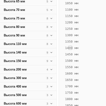
Высота 65 мм
5
265
1050 мм
Вт
1100 мм
Высота 70 мм
5
·
1150 мм
Высота 75 мм
8
Вес
1200 мм
13.32
Высота 80 мм
8
1250 мм
кг
1300 мм
Высота 90 мм
8
1350 мм
Добавить
Высота 110 мм
8
решётку к
1400 мм
цене
Высота 140 мм
9
конвектора
1450 мм
1500 мм
Высота 150 мм
9
1550 мм
Оцинковка
Не
Высота 200 мм
4
20 959
25
1600 мм
Высота 300 мм
3
₽
₽
1650 мм
без решётки
без
1700 мм
Высота 400 мм
3
▾
▾
1750 мм
Высота 500 мм
3
1800 мм
Высота 600 мм
3
1850 мм