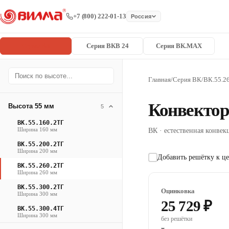
+7 (800) 222-01-13
Россия
Серия ВК
Серия ВКВ 24
Серия ВК.MAX
Главная
/
Серия ВК
/
ВК.55.2
Конвектор
Высота 55 мм
5
ВК.55.160.2ТГ
Ширина 160 мм
ВК · естественная конвекц
ВК.55.200.2ТГ
Ширина 200 мм
Добавить решётку к це
ВК.55.260.2ТГ
Ширина 260 мм
ВК.55.300.2ТГ
Оцинковка
Ширина 300 мм
25 729 ₽
ВК.55.300.4ТГ
Ширина 300 мм
без решётки