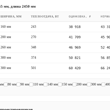
5 мм, длина 2450 мм
ШИРИНА, ММ
ТЕПЛООТДАЧА, ВТ
ОЦИНКОВКА, ₽
НЕРЖА
160 мм
243
38 918
43 3
200 мм
270
41 709
45 9
260 мм
348
46 969
52 4
300 мм
374
50 821
56 8
300 мм
501
60 420
66 2
 мм
80 мм
90 мм
110 мм
140 мм
150 мм
200 мм
300 мм
40
 проектировщиков