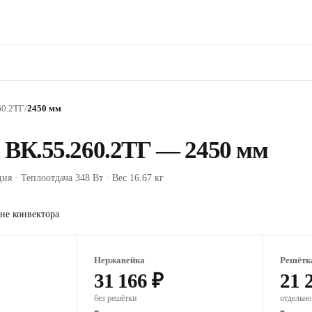
60.2ТГ
/
2450 мм
 ВК.55.260.2ТГ — 2450 мм
ия · Теплоотдача 348 Вт · Вес 16.67 кг
не конвектора
Нержавейка
Решётк
31 166 ₽
21 
без решётки
отдельно