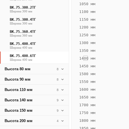
1372
1050 мм
ВК.75.300.2ТГ
Вт
Ширина 300 мм
1100 мм
·
1150 мм
ВК.75.300.4ТГ
Вес
Ширина 300 мм
1200 мм
28.57
ВК.75.360.4ТГ
1250 мм
Ширина 360 мм
кг
1300 мм
ВК.75.400.4ТГ
Ширина 400 мм
1350 мм
Добавить
решётку к
ВК.75.400.6ТГ
1400 мм
Ширина 400 мм
цене
конвектора
1450 мм
Высота 80 мм
8
1500 мм
Высота 90 мм
8
1550 мм
Оцинковка
Не
45 526
52
1600 мм
Высота 110 мм
8
₽
₽
1650 мм
Высота 140 мм
9
без решётки
без
1700 мм
Высота 150 мм
▾
▾
9
1750 мм
1800 мм
Высота 200 мм
4
1850 мм