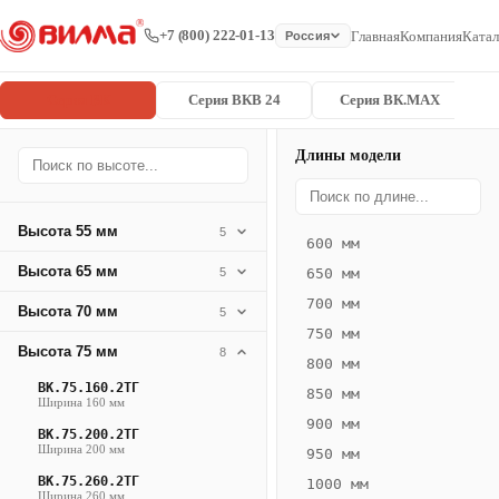
+7 (800) 222-01-13
Главная
Компания
Катал
Россия
Серия ВК
Серия ВКВ 24
Серия ВК.MAX
Длины модели
Серия
Главная
/
/
ВК.75.400.6
ВК
Высота 55 мм
5
600 мм
Конвектор
Высота 65 мм
5
650 мм
ВК.75.400.6ТГ
700 мм
Высота 70 мм
— 2150 мм
5
750 мм
Высота 75 мм
8
ВК
800 мм
·
ВК.75.160.2ТГ
850 мм
Ширина 160 мм
естественная
900 мм
ВК.75.200.2ТГ
конвекция
Ширина 200 мм
950 мм
·
ВК.75.260.2ТГ
1000 мм
Теплоотдача
Ширина 260 мм