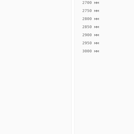
2700 мм
2750 мм
2800 мм
2850 мм
ВЫСОТА,
ШИРИНА,
ММ
ММ
2900 мм
75
400
2950 мм
3000 мм
Схема
конвектора
ВК.75.400.6ТГ