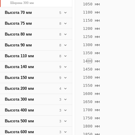
Ширина 300 мм
676
1050 мм
Вт
1100 мм
Высота 70 мм
5
·
1150 мм
Высота 75 мм
8
Вес
1200 мм
20.2
Высота 80 мм
8
1250 мм
кг
1300 мм
Высота 90 мм
8
1350 мм
Добавить
Высота 110 мм
8
решётку к
1400 мм
цене
Высота 140 мм
9
конвектора
1450 мм
1500 мм
Высота 150 мм
9
1550 мм
Оцинковка
Не
Высота 200 мм
4
33 982
39
1600 мм
Высота 300 мм
3
₽
₽
1650 мм
без решётки
без
1700 мм
Высота 400 мм
3
▾
▾
1750 мм
Высота 500 мм
3
1800 мм
Высота 600 мм
3
1850 мм