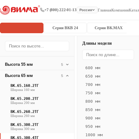
+7 (800) 222-01-13
Главная
Компания
Катал
Россия
Серия ВК
Серия ВКВ 24
Серия ВК.MAX
Длины модели
Серия
Главная
/
/
ВК.65.300.4
ВК
Высота 55 мм
5
600 мм
Конвектор
Высота 65 мм
5
650 мм
ВК.65.300.4ТГ
700 мм
ВК.65.160.2ТГ
— 2150 мм
Ширина 160 мм
750 мм
ВК.65.200.2ТГ
ВК
800 мм
Ширина 200 мм
·
850 мм
ВК.65.260.2ТГ
естественная
Ширина 260 мм
900 мм
конвекция
ВК.65.300.2ТГ
950 мм
·
Ширина 300 мм
1000 мм
Теплоотдача
ВК.65.300.4ТГ