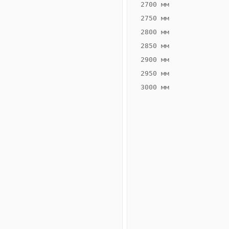
2700 мм
2750 мм
2800 мм
2850 мм
ВЫСОТА,
ШИРИНА,
ММ
ММ
2900 мм
65
300
2950 мм
3000 мм
Схема
конвектора
ВК.65.300.4ТГ