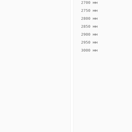
2700 мм
2750 мм
2800 мм
2850 мм
ВЫСОТА,
ШИРИНА,
ММ
ММ
2900 мм
55
260
2950 мм
3000 мм
Схема
конвектора
ВК.55.260.2ТГ