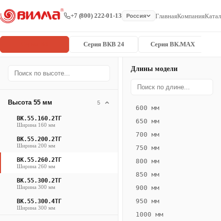
+7 (800) 222-01-13
Главная
Компания
Катал
Россия
Серия ВК
Серия ВКВ 24
Серия ВК.MAX
Длины модели
Серия
Главная
/
/
ВК.55.260.2
ВК
Высота 55 мм
5
600 мм
Конвектор
ВК.55.160.2ТГ
650 мм
ВК.55.260.2ТГ
Ширина 160 мм
700 мм
— 1500 мм
ВК.55.200.2ТГ
Ширина 200 мм
750 мм
ВК
ВК.55.260.2ТГ
800 мм
Ширина 260 мм
·
850 мм
ВК.55.300.2ТГ
естественная
Ширина 300 мм
900 мм
конвекция
950 мм
ВК.55.300.4ТГ
·
Ширина 300 мм
1000 мм
Теплоотдача