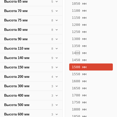
Высота 65 мм
5
191
1050 мм
Вт
1100 мм
Высота 70 мм
5
·
1150 мм
Высота 75 мм
8
Вес
1200 мм
10.43
Высота 80 мм
8
1250 мм
кг
1300 мм
Высота 90 мм
8
1350 мм
Добавить
Высота 110 мм
8
решётку к
1400 мм
цене
Высота 140 мм
9
конвектора
1450 мм
1500 мм
Высота 150 мм
9
1550 мм
Оцинковка
Не
Высота 200 мм
4
17 324
20
1600 мм
Высота 300 мм
3
₽
₽
1650 мм
без решётки
без
1700 мм
Высота 400 мм
3
▾
▾
1750 мм
Высота 500 мм
3
1800 мм
Высота 600 мм
3
1850 мм