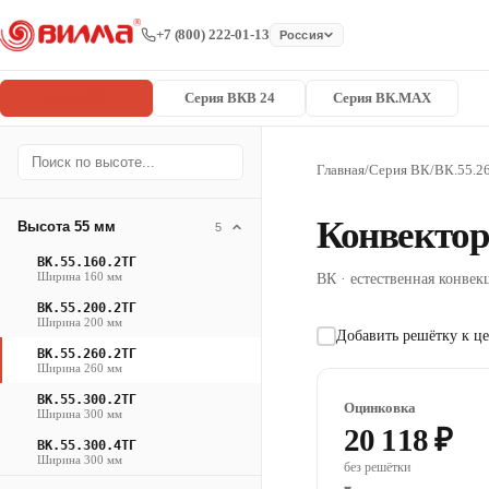
+7 (800) 222-01-13
Россия
Серия ВК
Серия ВКВ 24
Серия ВК.MAX
Главная
/
Серия ВК
/
ВК.55.2
Конвектор
Высота 55 мм
5
ВК.55.160.2ТГ
Ширина 160 мм
ВК · естественная конвекц
ВК.55.200.2ТГ
Ширина 200 мм
Добавить решётку к це
ВК.55.260.2ТГ
Ширина 260 мм
ВК.55.300.2ТГ
Оцинковка
Ширина 300 мм
20 118 ₽
ВК.55.300.4ТГ
Ширина 300 мм
без решётки