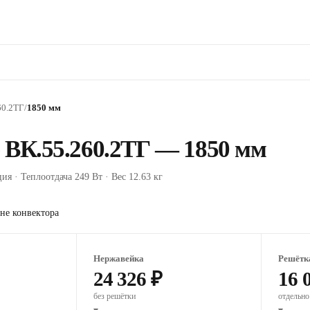
60.2ТГ
/
1850 мм
 ВК.55.260.2ТГ — 1850 мм
ия · Теплоотдача 249 Вт · Вес 12.63 кг
не конвектора
Нержавейка
Решётк
24 326 ₽
16 
без решётки
отдельно