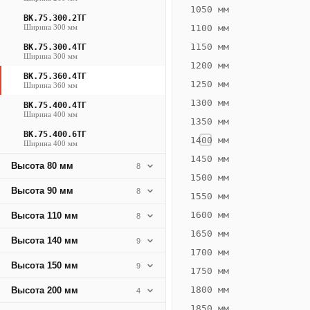
1023
1050 мм
ВК.75.300.2ТГ
Вт
Ширина 300 мм
1100 мм
·
1150 мм
ВК.75.300.4ТГ
Вес
Ширина 300 мм
1200 мм
24.39
ВК.75.360.4ТГ
1250 мм
Ширина 360 мм
кг
1300 мм
ВК.75.400.4ТГ
Ширина 400 мм
1350 мм
Добавить
решётку к
ВК.75.400.6ТГ
1400 мм
Ширина 400 мм
цене
конвектора
1450 мм
Высота 80 мм
8
1500 мм
Высота 90 мм
8
1550 мм
Оцинковка
Не
35 460
42
1600 мм
Высота 110 мм
8
₽
₽
1650 мм
Высота 140 мм
9
без решётки
без
1700 мм
Высота 150 мм
▾
▾
9
1750 мм
1800 мм
Высота 200 мм
4
1850 мм