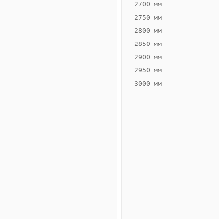
2700 мм
2750 мм
2800 мм
2850 мм
ВЫСОТА,
ШИРИНА,
ММ
ММ
2900 мм
75
360
2950 мм
3000 мм
Схема
конвектора
ВК.75.360.4ТГ