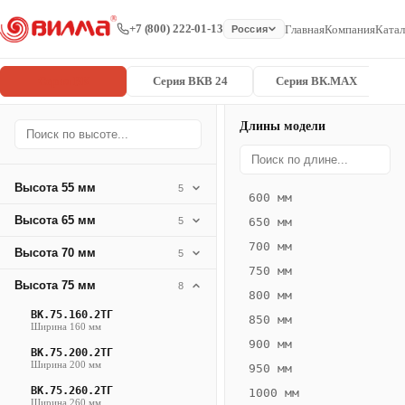
+7 (800) 222-01-13
Главная
Компания
Катал
Россия
Серия ВК
Серия ВКВ 24
Серия ВК.MAX
Длины модели
Серия
Главная
/
/
ВК.75.360.4
ВК
Высота 55 мм
5
600 мм
Конвектор
Высота 65 мм
5
650 мм
ВК.75.360.4ТГ
700 мм
Высота 70 мм
— 2150 мм
5
750 мм
Высота 75 мм
8
ВК
800 мм
·
ВК.75.160.2ТГ
850 мм
Ширина 160 мм
естественная
900 мм
ВК.75.200.2ТГ
конвекция
Ширина 200 мм
950 мм
·
ВК.75.260.2ТГ
1000 мм
Теплоотдача
Ширина 260 мм