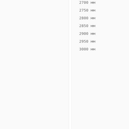
2700 мм
2750 мм
2800 мм
2850 мм
ВЫСОТА,
ШИРИНА,
ММ
ММ
2900 мм
55
260
2950 мм
3000 мм
Схема
конвектора
ВК.55.260.2ТГ