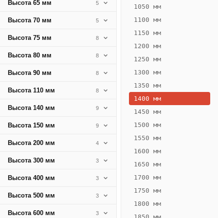
Высота 65 мм
5
174
1050 мм
Вт
1100 мм
Высота 70 мм
5
·
1150 мм
Высота 75 мм
8
Вес
1200 мм
9.69
Высота 80 мм
8
1250 мм
кг
1300 мм
Высота 90 мм
8
1350 мм
Добавить
Высота 110 мм
8
решётку к
1400 мм
цене
Высота 140 мм
9
конвектора
1450 мм
1500 мм
Высота 150 мм
9
1550 мм
Оцинковка
Не
Высота 200 мм
4
15 966
19
1600 мм
Высота 300 мм
3
₽
₽
1650 мм
без решётки
без
1700 мм
Высота 400 мм
3
▾
▾
1750 мм
Высота 500 мм
3
1800 мм
Высота 600 мм
3
1850 мм