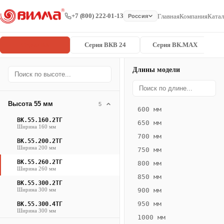
+7 (800) 222-01-13
Главная
Компания
Катал
Россия
Серия ВК
Серия ВКВ 24
Серия ВК.MAX
Длины модели
Серия
Главная
/
/
ВК.55.260.2
ВК
Высота 55 мм
5
600 мм
Конвектор
ВК.55.160.2ТГ
650 мм
ВК.55.260.2ТГ
Ширина 160 мм
700 мм
— 1400 мм
ВК.55.200.2ТГ
Ширина 200 мм
750 мм
ВК
ВК.55.260.2ТГ
800 мм
Ширина 260 мм
·
850 мм
ВК.55.300.2ТГ
естественная
Ширина 300 мм
900 мм
конвекция
950 мм
ВК.55.300.4ТГ
·
Ширина 300 мм
1000 мм
Теплоотдача