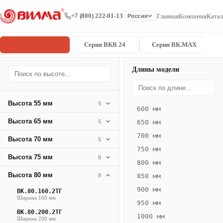
+7 (800) 222-01-13
Главная
Компания
Катал
Россия
Серия ВК
Серия ВКВ 24
Серия ВК.MAX
Длины модели
Серия
Главная
/
/
ВК.80.300.2
ВК
Высота 55 мм
5
600 мм
Конвектор
Высота 65 мм
5
650 мм
ВК.80.300.2ТГ
700 мм
Высота 70 мм
— 2150 мм
5
750 мм
Высота 75 мм
8
ВК
800 мм
·
Высота 80 мм
8
850 мм
естественная
900 мм
ВК.80.160.2ТГ
конвекция
Ширина 160 мм
950 мм
·
ВК.80.200.2ТГ
1000 мм
Теплоотдача
Ширина 200 мм