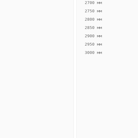
2700 мм
2750 мм
2800 мм
2850 мм
ВЫСОТА,
ШИРИНА,
ММ
ММ
2900 мм
80
300
2950 мм
3000 мм
Схема
конвектора
ВК.80.300.2ТГ