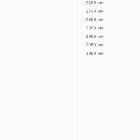
2700 мм
2750 мм
2800 мм
2850 мм
ВЫСОТА,
ШИРИНА,
ММ
ММ
2900 мм
80
200
2950 мм
3000 мм
Схема
конвектора
ВК.80.200.2ТГ