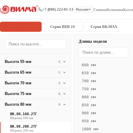
+7 (800) 222-01-13
Главная
Компания
Катал
Россия
Серия ВК
Серия ВКВ 24
Серия ВК.MAX
Длины модели
Серия
Главная
/
/
ВК.80.200.2
ВК
Высота 55 мм
5
600 мм
Конвектор
Высота 65 мм
5
650 мм
ВК.80.200.2ТГ
700 мм
Высота 70 мм
— 1850 мм
5
750 мм
Высота 75 мм
8
ВК
800 мм
·
Высота 80 мм
8
850 мм
естественная
900 мм
ВК.80.160.2ТГ
конвекция
Ширина 160 мм
950 мм
·
ВК.80.200.2ТГ
1000 мм
Теплоотдача
Ширина 200 мм