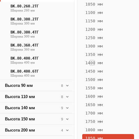
537
1050 мм
ВК.80.260.2ТГ
Ширина 260 мм
Вт
1100 мм
·
ВК.80.300.2ТГ
1150 мм
Ширина 300 мм
Вес
1200 мм
13.79
ВК.80.300.4ТГ
Ширина 300 мм
1250 мм
кг
ВК.80.360.4ТГ
1300 мм
Ширина 360 мм
1350 мм
Добавить
ВК.80.400.4ТГ
решётку к
Ширина 400 мм
1400 мм
цене
конвектора
1450 мм
ВК.80.400.6ТГ
Ширина 400 мм
1500 мм
Высота 90 мм
8
1550 мм
Оцинковка
Не
20 084
23
1600 мм
Высота 110 мм
8
₽
₽
1650 мм
Высота 140 мм
9
без решётки
без
1700 мм
Высота 150 мм
▾
▾
9
1750 мм
1800 мм
Высота 200 мм
4
1850 мм