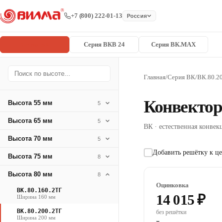
+7 (800) 222-01-13
Россия
Серия ВК
Серия ВКВ 24
Серия ВК.MAX
Главная
/
Серия ВК
/
ВК.80.2
Конвектор
Высота 55 мм
5
Высота 65 мм
5
ВК · естественная конвекц
Высота 70 мм
5
Добавить решётку к це
Высота 75 мм
8
Высота 80 мм
8
Оцинковка
ВК.80.160.2ТГ
14 015 ₽
Ширина 160 мм
ВК.80.200.2ТГ
без решётки
Ширина 200 мм