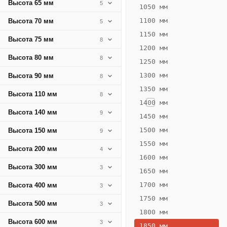
Высота 65 мм
5
174
1050 мм
Вт
1100 мм
Высота 70 мм
5
·
1150 мм
Высота 75 мм
8
Вес
1200 мм
9.44
Высота 80 мм
8
1250 мм
кг
1300 мм
Высота 90 мм
8
1350 мм
Добавить
Высота 110 мм
8
решётку к
1400 мм
цене
Высота 140 мм
9
конвектора
1450 мм
1500 мм
Высота 150 мм
9
1550 мм
Оцинковка
Не
Высота 200 мм
4
18 853
22
1600 мм
Высота 300 мм
3
₽
₽
1650 мм
без решётки
без
1700 мм
Высота 400 мм
3
▾
▾
1750 мм
Высота 500 мм
3
1800 мм
Высота 600 мм
3
1850 мм