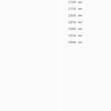
2700 мм
2750 мм
2800 мм
2850 мм
ВЫСОТА,
ШИРИНА,
ММ
ММ
2900 мм
55
160
2950 мм
3000 мм
Схема
конвектора
ВК.55.160.2ТГ
Сравнение
конвекторов