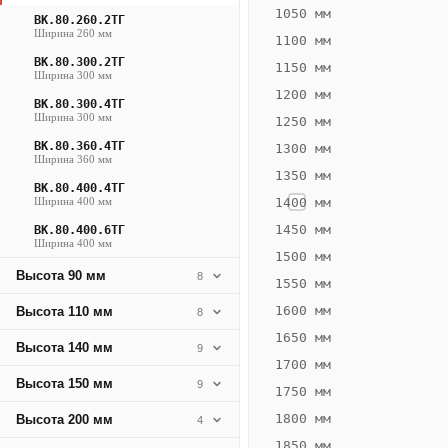
680
1050 мм
ВК.80.260.2ТГ
Ширина 260 мм
Вт
1100 мм
·
ВК.80.300.2ТГ
1150 мм
Ширина 300 мм
Вес
1200 мм
16.72
ВК.80.300.4ТГ
Ширина 300 мм
1250 мм
кг
ВК.80.360.4ТГ
1300 мм
Ширина 360 мм
1350 мм
Добавить
ВК.80.400.4ТГ
решётку к
Ширина 400 мм
1400 мм
цене
конвектора
1450 мм
ВК.80.400.6ТГ
Ширина 400 мм
1500 мм
Высота 90 мм
8
1550 мм
Оцинковка
Не
23 494
27
1600 мм
Высота 110 мм
8
₽
₽
1650 мм
Высота 140 мм
9
без решётки
без
1700 мм
Высота 150 мм
▾
▾
9
1750 мм
1800 мм
Высота 200 мм
4
1850 мм