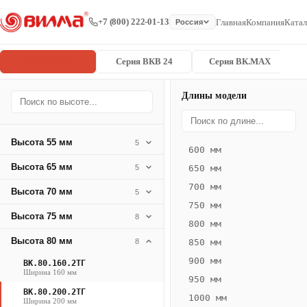
+7 (800) 222-01-13
Главная
Компания
Катал
Россия
Серия ВК
Серия ВКВ 24
Серия ВК.MAX
Длины модели
Серия
Главная
/
/
ВК.80.200.2
ВК
Высота 55 мм
5
600 мм
Конвектор
Высота 65 мм
5
650 мм
ВК.80.200.2ТГ
700 мм
Высота 70 мм
— 2250 мм
5
750 мм
Высота 75 мм
8
ВК
800 мм
·
Высота 80 мм
8
850 мм
естественная
900 мм
ВК.80.160.2ТГ
конвекция
Ширина 160 мм
950 мм
·
ВК.80.200.2ТГ
1000 мм
Теплоотдача
Ширина 200 мм