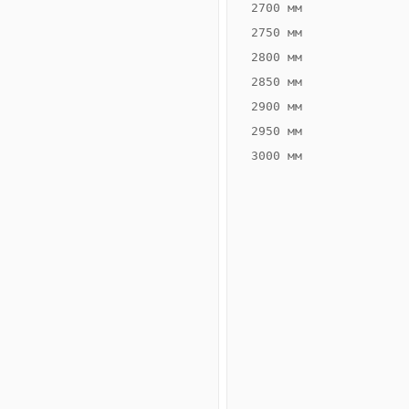
2700 мм
2750 мм
2800 мм
2850 мм
ВЫСОТА,
ШИРИНА,
ММ
ММ
2900 мм
80
200
2950 мм
3000 мм
Схема
конвектора
ВК.80.200.2ТГ