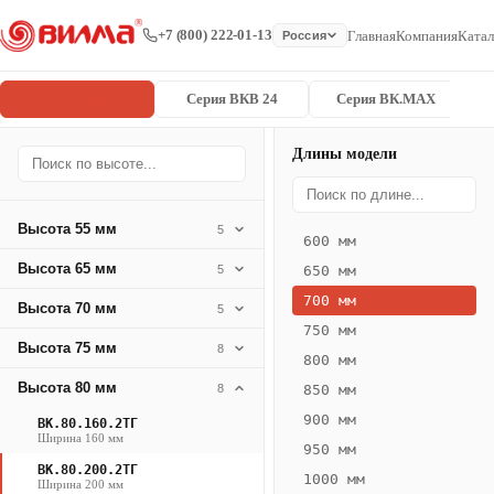
+7 (800) 222-01-13
Главная
Компания
Катал
Россия
Серия ВК
Серия ВКВ 24
Серия ВК.MAX
Длины модели
Серия
Главная
/
/
ВК.80.200.2
ВК
Высота 55 мм
5
600 мм
Конвектор
Высота 65 мм
5
650 мм
ВК.80.200.2ТГ
700 мм
Высота 70 мм
— 700 мм
5
750 мм
Высота 75 мм
8
ВК
800 мм
·
Высота 80 мм
8
850 мм
естественная
900 мм
ВК.80.160.2ТГ
конвекция
Ширина 160 мм
950 мм
·
ВК.80.200.2ТГ
1000 мм
Теплоотдача
Ширина 200 мм