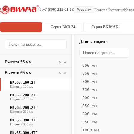
+7 (800) 222-01-13
Главная
Компания
Катал
Россия
Серия ВК
Серия ВКВ 24
Серия ВК.MAX
Длины модели
Серия
Главная
/
/
ВК.65.160.2
ВК
Высота 55 мм
5
600 мм
Конвектор
Высота 65 мм
5
650 мм
ВК.65.160.2ТГ
700 мм
ВК.65.160.2ТГ
— 1850 мм
Ширина 160 мм
750 мм
ВК.65.200.2ТГ
ВК
800 мм
Ширина 200 мм
·
850 мм
ВК.65.260.2ТГ
естественная
Ширина 260 мм
900 мм
конвекция
ВК.65.300.2ТГ
950 мм
·
Ширина 300 мм
1000 мм
Теплоотдача
ВК.65.300.4ТГ