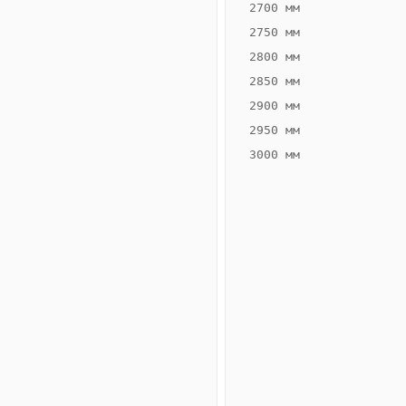
2700 мм
2750 мм
2800 мм
2850 мм
ВЫСОТА,
ШИРИНА,
ММ
ММ
2900 мм
65
160
2950 мм
3000 мм
Схема
конвектора
ВК.65.160.2ТГ