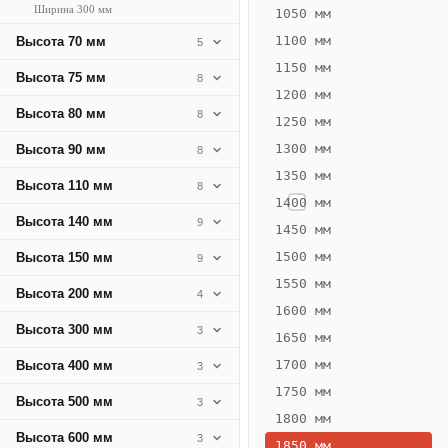
Ширина 300 мм
274
1050 мм
Вт
1100 мм
Высота 70 мм
5
·
1150 мм
Высота 75 мм
8
Вес
1200 мм
10.53
Высота 80 мм
8
1250 мм
кг
1300 мм
Высота 90 мм
8
1350 мм
Добавить
Высота 110 мм
8
решётку к
1400 мм
цене
Высота 140 мм
9
конвектора
1450 мм
1500 мм
Высота 150 мм
9
1550 мм
Оцинковка
Не
Высота 200 мм
4
19 845
23
1600 мм
Высота 300 мм
3
₽
₽
1650 мм
без решётки
без
1700 мм
Высота 400 мм
3
▾
▾
1750 мм
Высота 500 мм
3
1800 мм
Высота 600 мм
3
1850 мм