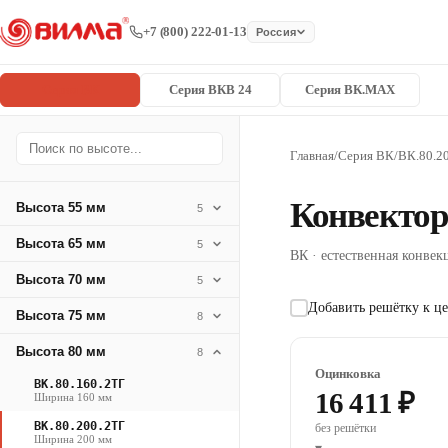
+7 (800) 222-01-13
Россия
Серия ВК
Серия ВКВ 24
Серия ВК.MAX
Главная
/
Серия ВК
/
ВК.80.2
Конвектор
Высота 55 мм
5
Высота 65 мм
5
ВК · естественная конвекц
Высота 70 мм
5
Добавить решётку к це
Высота 75 мм
8
Высота 80 мм
8
Оцинковка
ВК.80.160.2ТГ
16 411 ₽
Ширина 160 мм
ВК.80.200.2ТГ
без решётки
Ширина 200 мм