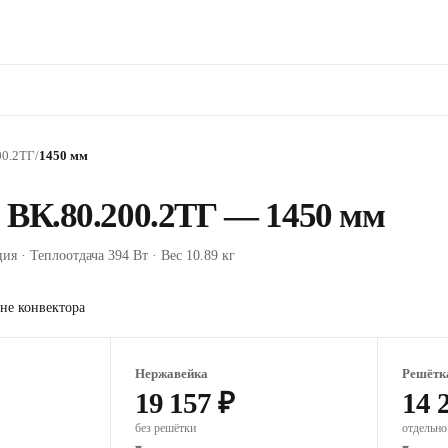
00.2ТГ
/
1450 мм
 ВК.80.200.2ТГ — 1450 мм
ия · Теплоотдача 394 Вт · Вес 10.89 кг
не конвектора
Нержавейка
Решётк
19 157 ₽
14 
без решётки
отдельно