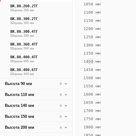
913
1050 мм
ВК.80.260.2ТГ
Ширина 260 мм
Вт
1100 мм
·
ВК.80.300.2ТГ
1150 мм
Ширина 300 мм
Вес
1200 мм
21.41
ВК.80.300.4ТГ
Ширина 300 мм
1250 мм
кг
ВК.80.360.4ТГ
1300 мм
Ширина 360 мм
1350 мм
Добавить
ВК.80.400.4ТГ
решётку к
Ширина 400 мм
1400 мм
цене
конвектора
1450 мм
ВК.80.400.6ТГ
Ширина 400 мм
1500 мм
Высота 90 мм
8
1550 мм
Оцинковка
Не
29 171
34
1600 мм
Высота 110 мм
8
₽
₽
1650 мм
Высота 140 мм
9
без решётки
без
1700 мм
Высота 150 мм
▾
▾
9
1750 мм
1800 мм
Высота 200 мм
4
1850 мм