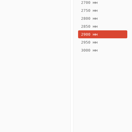
2700 мм
2750 мм
2800 мм
2850 мм
ВЫСОТА,
ШИРИНА,
ММ
ММ
2900 мм
80
200
2950 мм
3000 мм
Схема
конвектора
ВК.80.200.2ТГ