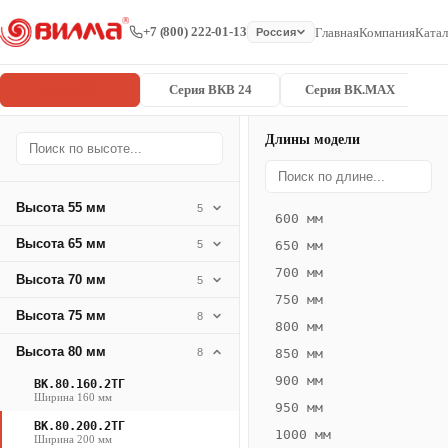
+7 (800) 222-01-13
Главная
Компания
Катал
Россия
Серия ВК
Серия ВКВ 24
Серия ВК.MAX
Длины модели
Серия
Главная
/
/
ВК.80.200.2
ВК
Высота 55 мм
5
600 мм
Конвектор
Высота 65 мм
5
650 мм
ВК.80.200.2ТГ
700 мм
Высота 70 мм
— 2900 мм
5
750 мм
Высота 75 мм
8
ВК
800 мм
·
Высота 80 мм
8
850 мм
естественная
900 мм
ВК.80.160.2ТГ
конвекция
Ширина 160 мм
950 мм
·
ВК.80.200.2ТГ
1000 мм
Теплоотдача
Ширина 200 мм