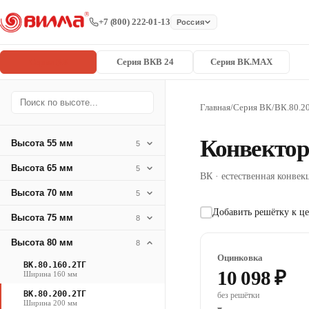
+7 (800) 222-01-13
Россия
Серия ВК
Серия ВКВ 24
Серия ВК.MAX
Главная
/
Серия ВК
/
ВК.80.2
Конвектор
Высота 55 мм
5
Высота 65 мм
5
ВК · естественная конвекц
Высота 70 мм
5
Добавить решётку к це
Высота 75 мм
8
Высота 80 мм
8
Оцинковка
ВК.80.160.2ТГ
10 098 ₽
Ширина 160 мм
ВК.80.200.2ТГ
без решётки
Ширина 200 мм