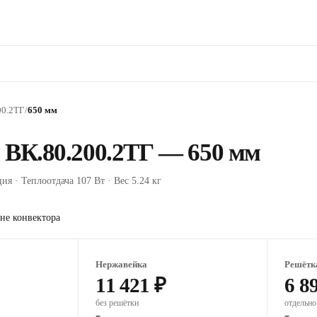
00.2ТГ
/
650 мм
 ВК.80.200.2ТГ — 650 мм
ия · Теплоотдача 107 Вт · Вес 5.24 кг
не конвектора
Нержавейка
Решётк
11 421 ₽
6 8
без решётки
отдельно