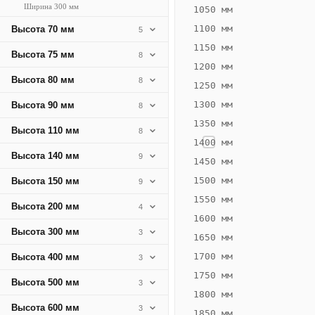
Ширина 300 мм
483
1050 мм
Вт
1100 мм
Высота 70 мм
5
·
1150 мм
Высота 75 мм
8
Вес
1200 мм
16.4
Высота 80 мм
8
1250 мм
кг
1300 мм
Высота 90 мм
8
1350 мм
Добавить
Высота 110 мм
8
решётку к
1400 мм
цене
Высота 140 мм
9
конвектора
1450 мм
1500 мм
Высота 150 мм
9
1550 мм
Оцинковка
Не
Высота 200 мм
4
24 394
29
1600 мм
Высота 300 мм
3
₽
₽
1650 мм
без решётки
без
1700 мм
Высота 400 мм
3
▾
▾
1750 мм
Высота 500 мм
3
1800 мм
Высота 600 мм
3
1850 мм