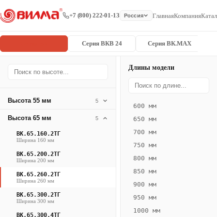
+7 (800) 222-01-13
Главная
Компания
Катал
Россия
Серия ВК
Серия ВКВ 24
Серия ВК.MAX
Длины модели
Серия
Главная
/
/
ВК.65.260.2
ВК
Высота 55 мм
5
600 мм
Конвектор
Высота 65 мм
5
650 мм
ВК.65.260.2ТГ
700 мм
ВК.65.160.2ТГ
— 2200 мм
Ширина 160 мм
750 мм
ВК.65.200.2ТГ
ВК
800 мм
Ширина 200 мм
·
850 мм
ВК.65.260.2ТГ
естественная
Ширина 260 мм
900 мм
конвекция
ВК.65.300.2ТГ
950 мм
·
Ширина 300 мм
1000 мм
Теплоотдача
ВК.65.300.4ТГ