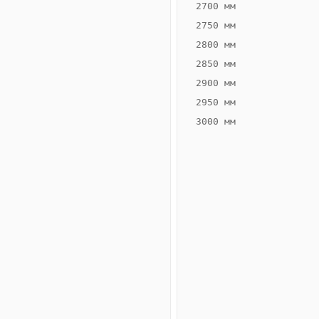
2700 мм
2750 мм
2800 мм
2850 мм
ВЫСОТА,
ШИРИНА,
ММ
ММ
2900 мм
65
260
2950 мм
3000 мм
Схема
конвектора
ВК.65.260.2ТГ
Сравнение
конвекторов