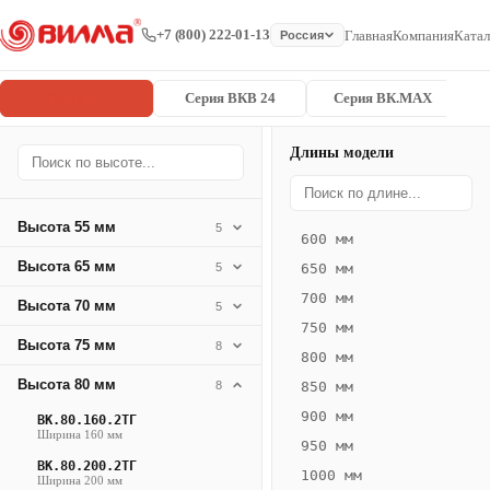
+7 (800) 222-01-13
Главная
Компания
Катал
Россия
Серия ВК
Серия ВКВ 24
Серия ВК.MAX
Длины модели
Серия
Главная
/
/
ВК.80.360.4
ВК
Высота 55 мм
5
600 мм
Конвектор
Высота 65 мм
5
650 мм
ВК.80.360.4ТГ
700 мм
Высота 70 мм
— 2200 мм
5
750 мм
Высота 75 мм
8
ВК
800 мм
·
Высота 80 мм
8
850 мм
естественная
900 мм
ВК.80.160.2ТГ
конвекция
Ширина 160 мм
950 мм
·
ВК.80.200.2ТГ
1000 мм
Теплоотдача
Ширина 200 мм