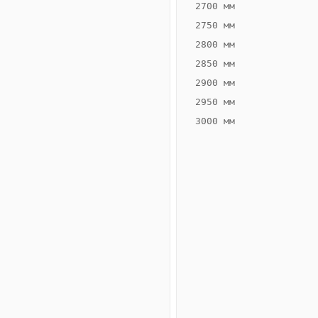
2700 мм
2750 мм
2800 мм
2850 мм
ВЫСОТА,
ШИРИНА,
ММ
ММ
2900 мм
80
360
2950 мм
3000 мм
Схема
конвектора
ВК.80.360.4ТГ