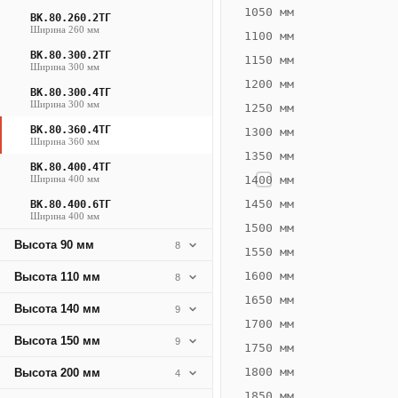
1238
1050 мм
ВК.80.260.2ТГ
Ширина 260 мм
Вт
1100 мм
·
ВК.80.300.2ТГ
1150 мм
Ширина 300 мм
Вес
1200 мм
25.66
ВК.80.300.4ТГ
Ширина 300 мм
1250 мм
кг
ВК.80.360.4ТГ
1300 мм
Ширина 360 мм
1350 мм
Добавить
ВК.80.400.4ТГ
решётку к
Ширина 400 мм
1400 мм
цене
конвектора
1450 мм
ВК.80.400.6ТГ
Ширина 400 мм
1500 мм
Высота 90 мм
8
1550 мм
Оцинковка
Не
36 135
42
1600 мм
Высота 110 мм
8
₽
₽
1650 мм
Высота 140 мм
9
без решётки
без
1700 мм
Высота 150 мм
▾
▾
9
1750 мм
1800 мм
Высота 200 мм
4
1850 мм