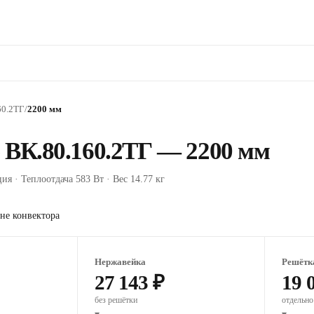
60.2ТГ
/
2200 мм
 ВК.80.160.2ТГ — 2200 мм
ия · Теплоотдача 583 Вт · Вес 14.77 кг
не конвектора
Нержавейка
Решётк
27 143 ₽
19 
без решётки
отдельно