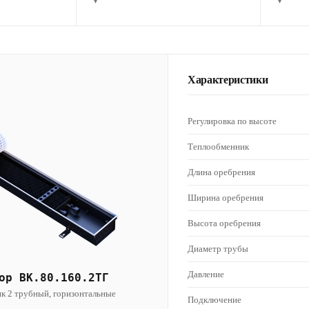
▾
▾
Характеристики
Регулировка по высоте
Теплообменник
Длина оребрения
Ширина оребрения
Высота оребрения
Диаметр трубы
Давление
ор ВК.80.160.2ТГ
к 2 трубный, горизонтальные
Подключение