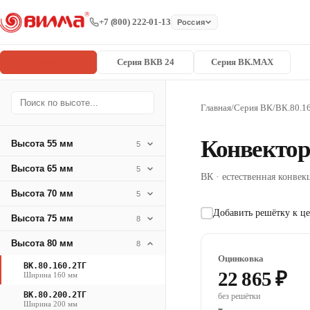
+7 (800) 222-01-13
Россия
Серия ВК
Серия ВКВ 24
Серия ВК.MAX
Главная
/
Серия ВК
/
ВК.80.1
Конвектор
Высота 55 мм
5
Высота 65 мм
5
ВК · естественная конвекц
Высота 70 мм
5
Добавить решётку к це
Высота 75 мм
8
Высота 80 мм
8
Оцинковка
ВК.80.160.2ТГ
22 865 ₽
Ширина 160 мм
ВК.80.200.2ТГ
без решётки
Ширина 200 мм