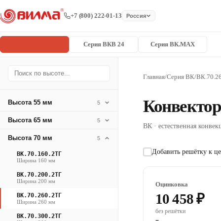
+7 (800) 222-01-13
Россия
Серия ВК
Серия ВКВ 24
Серия ВК.MAX
Главная
/
Серия ВК
/
ВК.70.2
Конвектор
Высота 55 мм
5
Высота 65 мм
5
ВК · естественная конвекц
Высота 70 мм
5
Добавить решётку к це
ВК.70.160.2ТГ
Ширина 160 мм
ВК.70.200.2ТГ
Ширина 200 мм
Оцинковка
10 458 ₽
ВК.70.260.2ТГ
Ширина 260 мм
без решётки
ВК.70.300.2ТГ