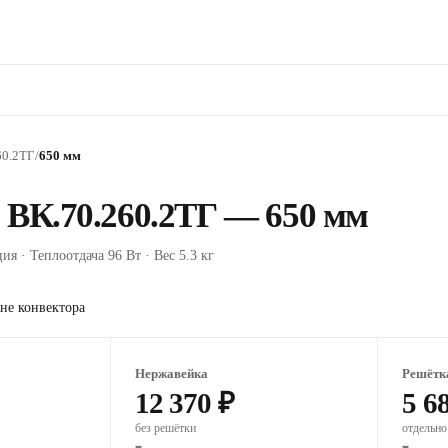
60.2ТГ
/
650 мм
 ВК.70.260.2ТГ — 650 мм
ия · Теплоотдача 96 Вт · Вес 5.3 кг
не конвектора
Нержавейка
Решётк
12 370 ₽
5 6
без решётки
отдельно