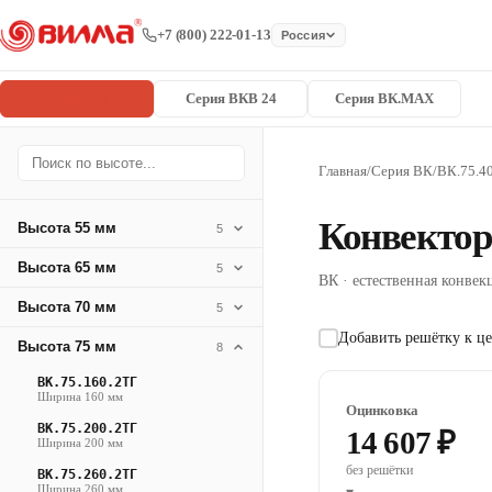
+7 (800) 222-01-13
Россия
Серия ВК
Серия ВКВ 24
Серия ВК.MAX
Главная
/
Серия ВК
/
ВК.75.4
Конвектор
Высота 55 мм
5
Высота 65 мм
5
ВК · естественная конвекц
Высота 70 мм
5
Добавить решётку к це
Высота 75 мм
8
ВК.75.160.2ТГ
Ширина 160 мм
Оцинковка
ВК.75.200.2ТГ
14 607 ₽
Ширина 200 мм
без решётки
ВК.75.260.2ТГ
Ширина 260 мм