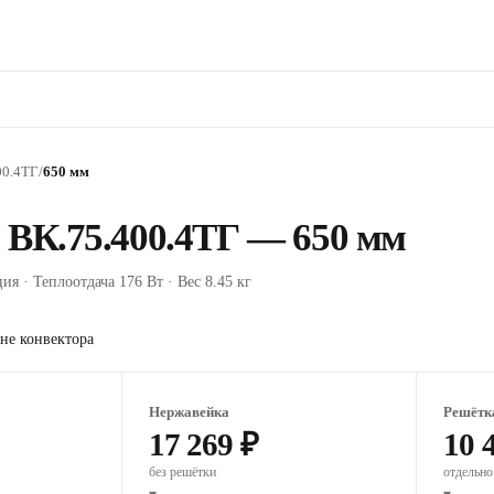
00.4ТГ
/
650 мм
 ВК.75.400.4ТГ — 650 мм
ия · Теплоотдача 176 Вт · Вес 8.45 кг
не конвектора
Нержавейка
Решётк
17 269 ₽
10 
без решётки
отдельно