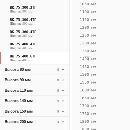
1716
1050 мм
ВК.75.300.2ТГ
Вт
Ширина 300 мм
1100 мм
·
1150 мм
ВК.75.300.4ТГ
Вес
Ширина 300 мм
1200 мм
34.48
ВК.75.360.4ТГ
1250 мм
Ширина 360 мм
кг
1300 мм
ВК.75.400.4ТГ
Ширина 400 мм
1350 мм
Добавить
решётку к
ВК.75.400.6ТГ
1400 мм
Ширина 400 мм
цене
конвектора
1450 мм
Высота 80 мм
8
1500 мм
Высота 90 мм
8
1550 мм
Оцинковка
Не
54 450
62
1600 мм
Высота 110 мм
8
₽
₽
1650 мм
Высота 140 мм
9
без решётки
без
1700 мм
Высота 150 мм
▾
▾
9
1750 мм
1800 мм
Высота 200 мм
4
1850 мм