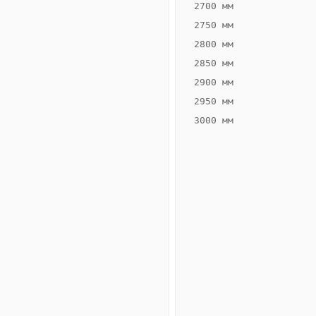
2700 мм
2750 мм
2800 мм
2850 мм
ВЫСОТА,
ШИРИНА,
ММ
ММ
2900 мм
75
400
2950 мм
3000 мм
Схема
конвектора
ВК.75.400.6ТГ