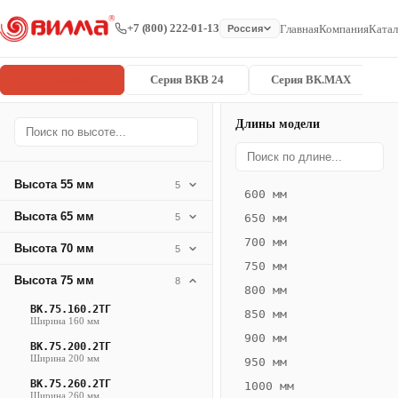
+7 (800) 222-01-13
Главная
Компания
Катал
Россия
Серия ВК
Серия ВКВ 24
Серия ВК.MAX
Длины модели
Серия
Главная
/
/
ВК.75.400.6
ВК
Высота 55 мм
5
600 мм
Конвектор
Высота 65 мм
5
650 мм
ВК.75.400.6ТГ
700 мм
Высота 70 мм
— 2600 мм
5
750 мм
Высота 75 мм
8
ВК
800 мм
·
ВК.75.160.2ТГ
850 мм
Ширина 160 мм
естественная
900 мм
ВК.75.200.2ТГ
конвекция
Ширина 200 мм
950 мм
·
ВК.75.260.2ТГ
1000 мм
Теплоотдача
Ширина 260 мм